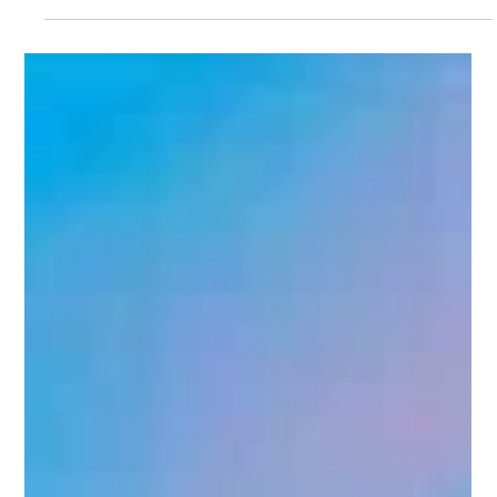
Jul 29
2 min read
කඩදාසි රහිත රේගු ප්‍රකාශන සැකසුම්
පද්ධතියක් ඔක්තෝබර් 1 සිට...
This is a developing story brought to you by Aus
News Lanka, your trusted source for news for Sri
Lankans in Australia and beyond. රාජ්‍ය සේවා
ඩිජිටල්කරණය සහ ආර්ථික ක්‍රියාවලීන් නවීකරණය කිරීමේ