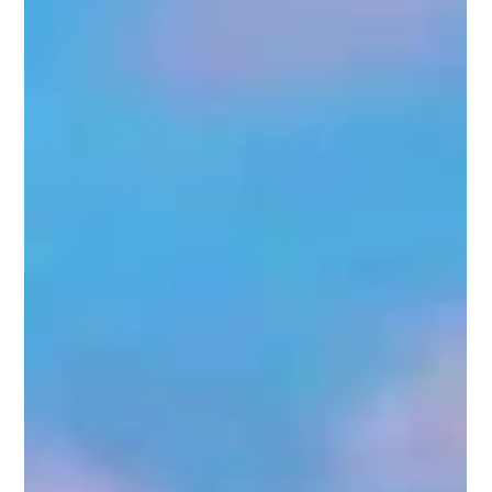
රජයේ වැඩපිළිවෙළේ තවත් පියවරක් ලෙස කඩදාසි රහිත
රේගු ප්‍රකාශන සැකසුම් පද්ධතිය (Paperless Customs
Declaration Processing System) ලබන ඔක්තෝබර් 1
වැනිදා සිට ක්‍රියාත්මක කරන බව රජය නිවේදනය කර ඇත.
මෙය රජයේ ආර්ථික ප්‍රතිසංස්කරණ වැඩසටහනේ ප්‍රධාන
අංගයක් වන අතර, ශ්‍රී ලංකාවේ රාජ්‍ය සේවාවන් ජාත්‍යන