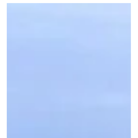
Jul 31
2 min read
අන් අයගේ ගමන් මලු හෝ පාර්සල් රැගෙන
යාම් ගැන ශ්‍රී ලංකා රේගුවෙන් විශේෂ අනතුරු
ඇඟවීමක්...
This is a developing story brought to you by Aus
News Lanka, your trusted source for news for Sri
Lankans in Australia and beyond. විදේශ ගමන් හෝ
වෙනත් ඕනෑම ගමනකදී අන් අයගේ පාර්සල් හෝ ගමන් මලු
රැගෙන නොයන ලෙස ශ්‍රී ලංකා රේගුව මහජනතාවගෙන්
ඉල්ලා සිටින අතර, නොදැනුවත්වම මත්ද්‍රව්‍ය ඇතුළු
නීතිවිරෝධී ද්‍රව්‍ය ප්‍රවාහනය කිරීම සඳහා අහිංසක මගීන්
යොදාගැනීමේ අවදානමක් පවතින බවටද අනතුරු අඟවා
තිබේ. ශ්‍රී ලංකා රේගු මාධ්‍ය ප්‍රකාශක සහ ජ්‍යෙෂ්ඨ රේගු
අධ්‍යක්ෂ චන්දන පුංචිහේවා මහතා සඳහන් කළේ, තමන්