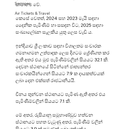
Services
සාමාන්‍ය වේ.
Air Tickets & Travel
කෙසේ වෙතත්, 2024 සහ 2023 මැයි සඳහා 
දෛනික පැමිණීම් හා සසඳන විට, 2025 සඳහා 
සංඛ්‍යාලේඛන සැලකිය යුතු ලෙස වැඩි ය.
ඉන්දියාව ශ්‍රී ලංකාව සඳහා විශාලතම සංචාරක 
ගමනාගමන උත්පාදක ලෙස දිගටම ශ්‍රේණිගත කර 
ඇති අතර එය මුළු පැමිණීම්වලින් සියයට 32.1 කි. 
දෙවන ස්ථානයේ සිටින්නේ ජාත්‍යන්තර 
සංචාරකයින්ගෙන් සියයට 7.9 ක දායකත්වයක් 
ලබා දෙන එක්සත් රාජධානියයි.
චීනය තුන්වන ස්ථානයට පැමිණ ඇති අතර එය 
පැමිණීම්වලින් සියයට 7.1 කි.
මේ අතර, රුසියානු සමූහාණ්ඩුව හත්වන 
ස්ථානයට පහත වැටුණු අතර, පැමිණීම් වලින් 
සියයට 3.9 ක් පමණක් ලබා ගත්තේය.