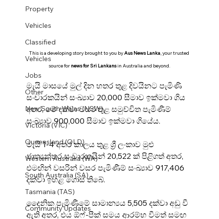
Property
Vehicles
Classified
This is a developing story brought to you by 
Aus News Lanka
, your trusted 
Vehicles
source for 
news for Sri Lankans
 in Australia and beyond.
Jobs
මැයි මාසයේ මුල් දින හතර තුළ දිවයිනට පැමිණි 
Other
සංචාරකයින් සංඛ්‍යාව 20,000 සීමාව ඉක්මවා ගිය 
අතර, මේ දක්වා වසර තුළ සමුච්චිත පැමිණීම් 
New South Wales (NSW)
සංඛ්‍යාව 900,000 සීමාව ඉක්මවා ගියේය.
Victoria (VIC)
Queensland (QLD)
මැයි 1-4 අතර කාලය තුළ ශ්‍රී ලංකාව මුළු 
ජාත්‍යන්තර සංචාරකයින් 20,522 ක් පිළිගත් අතර, 
Western Australia (WA)
එමඟින් වසරින් වසර පැමිණීම් සංඛ්‍යාව 917,406 
South Australia (SA)
දක්වා ඉහළ ගොස් තිබේ.
Tasmania (TAS)
දෛනික පැමිණීමේ සාමාන්‍යය 5,505 දක්වා අඩු වී 
Community Updates
ඇති අතර, එය ඕෆ්-පීක් සමය ආරම්භ වීමත් සමඟ 