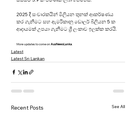
2025 දී සංචාරකයින් මිලියන තුනක් ආකර්ෂණය 
කර ගැනීමට සහ ඇමරිකානු ඩොලර් බිලියන 5 ක 
ආදායමක් උපයා ගැනීමට ශ්‍රී ලංකාව ඉලක්ක කරයි.
More updates to come on 
AusNewsLanka
.
Latest
Latest Sri Lankan
See All
Recent Posts