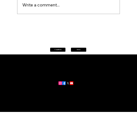
Write a comment...
Petrol prices set to jump after fuel tax
change
Classifieds
News
Home
|
About
|
All News
Aus News Lanka is your trusted source for the latest news,
updates, and stories from Australia and Sri Lanka.
Stay informed with breaking news, business insights,
community updates, and more.
For advertising and partnership inquiries, reach out to us today!
🔗
www.ausnewslanka.au
– Your Gateway to News & Community
© 2026 Aus News Lanka | All Rights Reserved
. Developed by DK