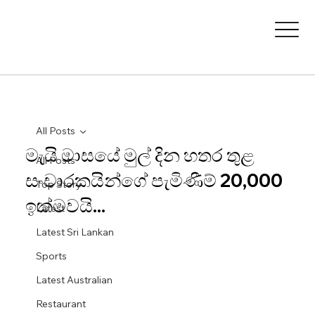
All Posts
මැයි මාසයේ මුල් දින හතර තුළ
All Posts
සංචාරකයින්ගේ පැමිණීම් 20,000
Top Story
ඉක්මව‍යි...
Latest
Latest Sri Lankan
Sports
Latest Australian
Restaurant