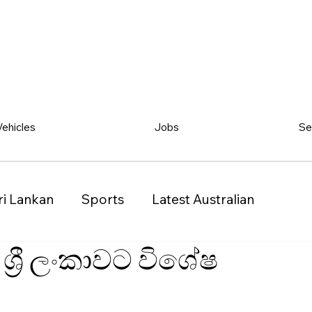
Vehicles
Jobs
Se
ri Lankan
Sports
Latest Australian
්‍රී ලංකාවට විශේෂ
Classified
Vehicles
Jobs
Other
)
Queensland (QLD)
Western Australia (WA)