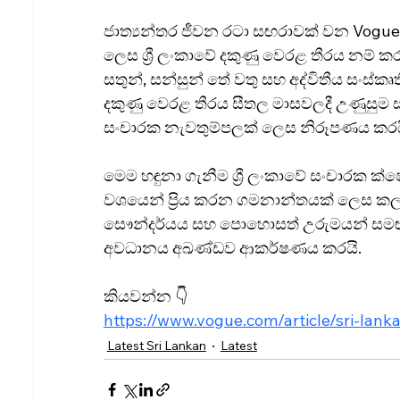
ජාත්‍යන්තර ජීවන රටා සඟරාවක් වන Vogu
ලෙස ශ්‍රී ලංකාවේ දකුණු වෙරළ තීරය නම්
සතුන්, සන්සුන් තේ වතු සහ අද්විතීය සංස්ක
දකුණු වෙරළ තීරය සීතල මාසවලදී උණුසුම ස
සංචාරක නැවතුම්පලක් ලෙස නිරූපණය කරය
මෙම හඳුනා ගැනීම ශ්‍රී ලංකාවේ සංචාරක ක්ෂ
වශයෙන් ප්‍රිය කරන ගමනාන්තයක් ලෙස 
සෞන්දර්යය සහ පොහොසත් උරුමයන් සමඟින්,
අවධානය අඛණ්ඩව ආකර්ෂණය කරයි.
කියවන්න 👇
https://www.vogue.com/article/sri-lank
Latest Sri Lankan
Latest