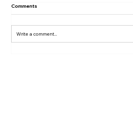
Comments
Write a comment...
Rumesh Tharanga
Petrol p
Pathirage Wins
after fu
Commonwealth Gold for
Sri Lanka after 20 years