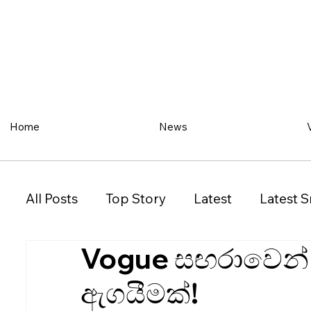
Home
News
All Posts
Top Story
Latest
Latest S
Vogue සඟරාවෙන් ශ
Restaurant
Property
Vehicles
ඇගයීමක්!
New South Wales (NSW)
Victoria (VIC