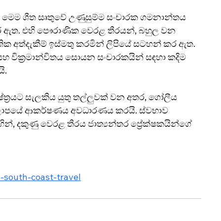
e මෙම ශීත සෘතුවේ උණුසුම්ම සංචාරක ගමනාන්තය 
 කර ඇත. එහි පෞරාණික වෙරළ තීරයන්, බහුල වන 
ෘතික අත්දැකීම් ඉස්මතු කරමින් ලිපියේ සටහන් කර ඇත. 
හ වික්‍රමාන්විතය සොයන සංචාරකයින් සඳහා කදිම 
ි.
ේත්‍රයට සැලකිය යුතු තල්ලුවක් වන අතර, ගෝලීය 
කලාපයේ ආකර්ෂණය අවධාරණය කරයි. ස්වභාව 
 දකුණු වෙරළ තීරය ජාත්‍යන්තර ප්‍රේක්ෂකයින්ගේ 
a-south-coast-travel