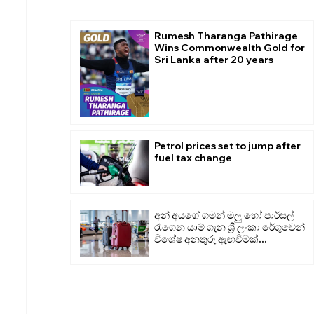
Rumesh Tharanga Pathirage
Wins Commonwealth Gold for
Sri Lanka after 20 years
Petrol prices set to jump after
fuel tax change
අන් අයගේ ගමන් මලු හෝ පාර්සල්
රැගෙන යාම් ගැන ශ්‍රී ලංකා රේගුවෙන්
විශේෂ අනතුරු ඇඟවීමක්...