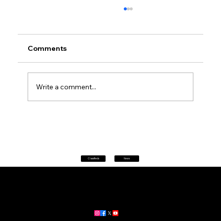
Comments
Write a comment...
Petrol prices set to jump after fuel tax
change
Classifieds
News
Home
|
About
|
All News
Aus News Lanka is your trusted source for the latest news,
updates, and stories from Australia and Sri Lanka.
Stay informed with breaking news, business insights,
community updates, and more.