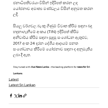
ජනාධිපතිවරයා විසින් ඉදිරිපත් කරන ලද 
යෝජනාව අමාත්‍ය මණ්ඩලය විසින් අනුමත කරන 
ලදී.
සියලු වර්ගවල බැංකු ගිණුම් විවෘත කිරීම සඳහා බදු 
හඳුනාගැනීමේ අංකය (TIN) ඉදිරිපත් කිරීම 
අනිවාර්ය කිරීම සඳහා සුදුසු සංශෝධන ඇතුළුව, 
2017 අංක 24 දරන දේශීය ආදායම් පනත 
සංශෝධනය කිරීමේ යෝජනාව සඳහා ද අනුමැතිය 
ලබා දී ඇත.
Stay tuned with 
Aus News Lanka
 – the leading platform for 
news for Sri 
Lankans
.
Latest
Latest Sri Lankan