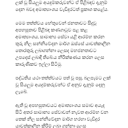
ලක් වූ සියලුම අයදුම්කරුවන්ට ඒ පිළිබඳව දැනුම් 
දෙන බවද අමාත්‍යාංශය වැඩිදුරටත් ප්‍රකාශ කළේය.
මෙම තත්ත්වය හේතුවෙන් ජනතාවට සිදුවූ 
අපහසුතාව පිළිබඳ කණගාටුව පළ කළ 
අමාත්‍යාංශය, සාමාන්‍ය සේවා යළි ආරම්භ කරන 
තුරු නිල සන්නිවේදන මාර්ග ඔස්සේ යාවත්කාලීන 
තොරතුරු ලබාගන්නා ලෙසද මහජනතාවට 
උපදෙස් ලබාදී තිබේ.ය නිරීක්ෂණය කරන ලෙස 
කාරුණිකව ඉල්ලා සිටිමු.
පද්ධතිය යථා තත්ත්වයට පත් වූ පසු, බලපෑමට ලක් 
වූ සියලුම අයදුම්කරුවන්ට ඒ අනුව දැනුම් දෙනු 
ලැබේ.
ඇති වූ අපහසුතාවයට අමාත්‍යාංශය සමාව අයැද 
සිටි අතර සාමාන්‍ය සේවාවන් නැවත ආරම්භ වන 
තෙක් නිල සන්නිවේදන මාර්ග හරහා වැඩිදුර 
යාවත්කාලීන කිරීම් ලබා ගන්නා ලෙස 