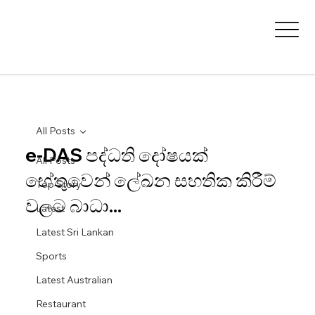
All Posts
e-DAS පද්ධති දෝෂයක්
All Posts
හේතුවෙන් ලේඛන සහතික කිරීම්
Top Story
වලට බාධා...
Latest
Latest Sri Lankan
Sports
Latest Australian
Restaurant