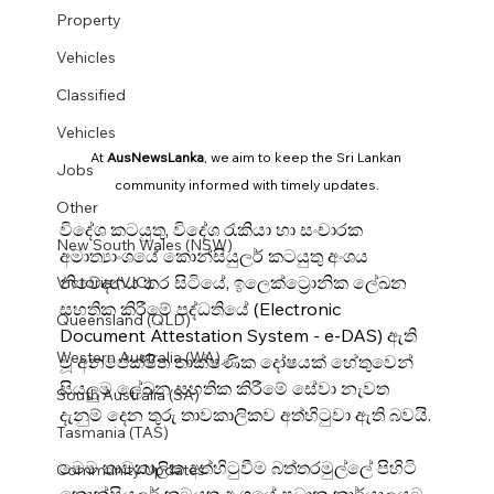
Property
Vehicles
Classified
Vehicles
At 
AusNewsLanka
, we aim to keep the Sri Lankan 
Jobs
community informed with timely updates.
Other
විදේශ කටයුතු, විදේශ රැකියා හා සංචාරක 
New South Wales (NSW)
අමාත්‍යාංශයේ කොන්සියුලර් කටයුතු අංශය 
නිවේදනය කර සිටියේ, ඉලෙක්ට්‍රොනික ලේඛන 
Victoria (VIC)
සහතික කිරීමේ පද්ධතියේ (Electronic 
Queensland (QLD)
Document Attestation System - e-DAS) ඇති 
Western Australia (WA)
වූ අනපේක්ෂිත තාක්ෂණික දෝෂයක් හේතුවෙන් 
සියලුම ලේඛන සහතික කිරීමේ සේවා නැවත 
South Australia (SA)
දැනුම් දෙන තුරු තාවකාලිකව අත්හිටුවා ඇති බවයි.
Tasmania (TAS)
මෙම තාවකාලික අත්හිටුවීම බත්තරමුල්ලේ පිහිටි 
Community Updates