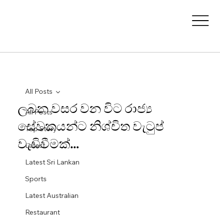
All Posts
ලබන වසර වන විට රාජ්‍ය
All Posts
සේවකයන්ට නිශ්චිත වැටුප්
Top Story
වැඩිවීමක්...
Latest
Latest Sri Lankan
Sports
Latest Australian
Restaurant