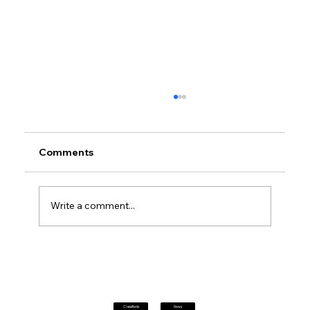
Comments
Write a comment...
Petrol prices set to jump after fuel tax
change
Classifieds
News