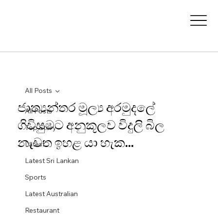
All Posts
ජාත්‍යන්තර මූල්‍ය අරමුදලේ
All Posts
ගිවිසුමට අනුකූලව විදුලි බිල
Top Story
නැවත ඉහළ යා හැක...
Latest
Latest Sri Lankan
Sports
Latest Australian
Restaurant