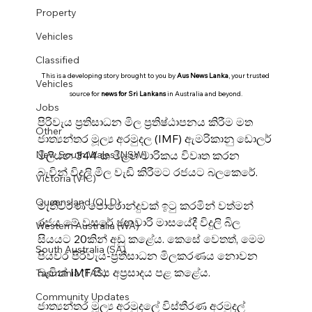
Property
Vehicles
Classified
This is a developing story brought to you by 
Aus News Lanka
, your trusted 
Vehicles
source for 
news for Sri Lankans
 in Australia and beyond.
Jobs
පිරිවැය ප්‍රතිසාධන මිල ප්‍රතිෂ්ඨාපනය කිරීම මත 
Other
ජාත්‍යන්තර මූල්‍ය අරමුදල (IMF) ඇමරිකානු ඩොලර් 
New South Wales (NSW)
මිලියන 344 ක මීළඟ වාරිකය විවෘත කරන 
බැවින් විදුලි මිල වැඩි කිරීමට රජයට බලකෙරේ.
Victoria (VIC)
Queensland (QLD)
මැතිවරණ පොරොන්දුවක් ඉටු කරමින් වත්මන් 
රජය මේ වසරේ ජනවාරි මාසයේදී විදුලි බිල 
Western Australia (WA)
සියයට 20කින් අඩු කළේය. කෙසේ වෙතත්, මෙම 
South Australia (SA)
පියවර පිරිවැය-ප්‍රතිසාධන මිලකරණය නොවන 
බැවින් IMF සිය අප්‍රසාදය පළ කළේය.
Tasmania (TAS)
Community Updates
ජාත්‍යන්තර මූල්‍ය අරමුදලේ විස්තීරණ අරමුදල් 