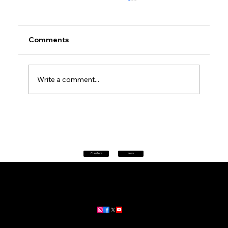
Comments
Write a comment...
Petrol prices set to jump after fuel tax
change
Classifieds
News
Home
|
About
|
All News
Aus News Lanka is your trusted source for the latest news,
updates, and stories from Australia and Sri Lanka.
Stay informed with breaking news, business insights,
community updates, and more.
For advertising and partnership inquiries, reach out to us today!