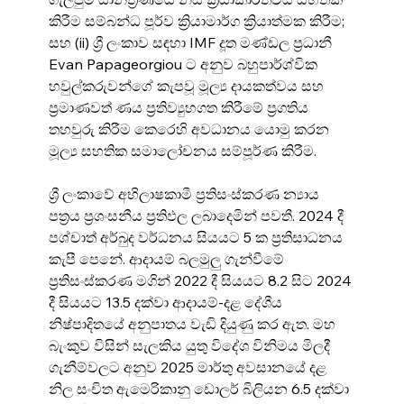
කිරීම සම්බන්ධ පූර්ව ක්‍රියාමාර්ග ක්‍රියාත්මක කිරීම; 
සහ (ii) ශ්‍රී ලංකාව සඳහා IMF දූත මණ්ඩල ප්‍රධානී 
Evan Papageorgiou ට අනුව බහුපාර්ශ්වික 
හවුල්කරුවන්ගේ කැපවූ මූල්‍ය දායකත්වය සහ 
ප්‍රමාණවත් ණය ප්‍රතිව්‍යුහගත කිරීමේ ප්‍රගතිය 
තහවුරු කිරීම කෙරෙහි අවධානය යොමු කරන 
මූල්‍ය සහතික සමාලෝචනය සම්පූර්ණ කිරීම.
ශ්‍රී ලංකාවේ අභිලාෂකාමී ප්‍රතිසංස්කරණ න්‍යාය 
පත්‍රය ප්‍රශංසනීය ප්‍රතිඵල ලබාදෙමින් පවතී. 2024 දී 
පශ්චාත් අර්බුද වර්ධනය සියයට 5 ක ප්‍රතිසාධනය 
කැපී පෙනේ. ආදායම් බලමුලු ගැන්වීමේ 
ප්‍රතිසංස්කරණ මගින් 2022 දී සියයට 8.2 සිට 2024 
දී සියයට 13.5 දක්වා ආදායම්-දළ දේශීය 
නිෂ්පාදිතයේ අනුපාතය වැඩි දියුණු කර ඇත. මහ 
බැංකුව විසින් සැලකිය යුතු විදේශ විනිමය මිලදී 
ගැනීම්වලට අනුව 2025 මාර්තු අවසානයේ දළ 
නිල සංචිත ඇමෙරිකානු ඩොලර් බිලියන 6.5 දක්වා 