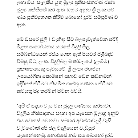
ළඟා විය. සැලකිය යුතු මූල්‍ය ප්‍රතිසංස්කරණ රාජ්‍ය 
මූල්‍ය ශක්තිමත් කර ඇත. ඔහුට අනුව ශ්‍රී ලංකාවේ 
ණය ප්‍රතිව්‍යුහගත කිරීම බොහෝ දුරට සම්පූර්ණ වී 
ඇත.
මේ වසරේ ජුලි 1 වැනිදා සිට බලපැවැත්වෙන පරිදි 
මීළඟ සංශෝධනය යටතේ විදුලි මිල 
සම්බන්ධයෙන් රජය ගෙන ඇති පියවර පිළිබඳව 
විමසූ විට, ලංකා විදුලිබල මණ්ඩලයේ (ලංවිම) 
ප්‍රකාශකයෙකු පැවසුවේ, ශ්‍රී ලංකා මහජන 
උපයෝගිතා කොමිෂන් සභාව වෙත කඩිනමින් 
ඉදිරිපත් කිරීමට නියමිත ගාස්තු ගණනය කිරීමේ 
කටයුතු සිදු කරමින් සිටින බවයි.
"අපි ඒ සඳහා වැය වන මුදල ගණනය කරනවා. 
විදුලිය නිෂ්පාදනය සඳහා අප යැපෙන මූලාශ්‍ර අනුව 
එය වෙනස් වෙනවා. සමහර අවස්ථාවලදී වැසි 
වැටුණොත් අපි ජල විදුලියෙන් වැඩිපුර 
යැපෙන්නෙමු. නොඑසේ නම් එය බොහෝ දුරට 