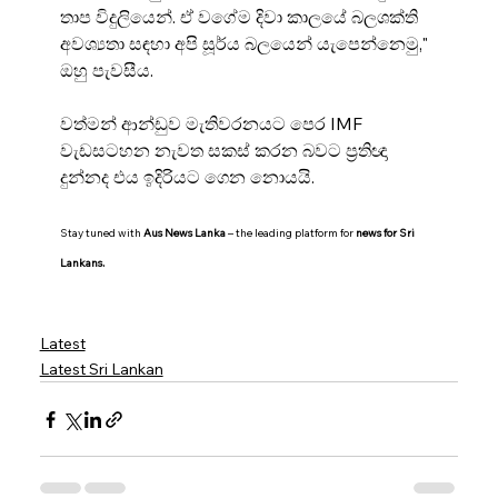
තාප විදුලියෙන්. ඒ වගේම දිවා කාලයේ බලශක්ති 
අවශ්‍යතා සඳහා අපි සූර්ය බලයෙන් යැපෙන්නෙමු," 
ඔහු පැවසීය.
වත්මන් ආන්ඩුව මැතිවරනයට පෙර IMF 
වැඩසටහන නැවත සකස් කරන බවට ප්‍රතිඥා 
දුන්නද එය ඉදිරියට ගෙන නොයයි.
Stay tuned with 
Aus News Lanka
 – the leading platform for 
news for Sri 
.
Lankans
Latest
Latest Sri Lankan