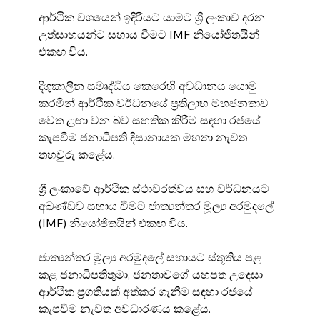
ආර්ථික වශයෙන් ඉදිරියට යාමට ශ්‍රී ලංකාව දරන 
උත්සාහයන්ට සහාය වීමට IMF නියෝජිතයින් 
එකඟ විය.
දිගුකාලීන සමෘද්ධිය කෙරෙහි අවධානය යොමු 
කරමින් ආර්ථික වර්ධනයේ ප්‍රතිලාභ මහජනතාව 
වෙත ළඟා වන බව සහතික කිරීම සඳහා රජයේ 
කැපවීම ජනාධිපති දිසානායක මහතා නැවත 
තහවුරු කළේය.
ශ්‍රී ලංකාවේ ආර්ථික ස්ථාවරත්වය සහ වර්ධනයට 
අඛණ්ඩව සහාය වීමට ජාත්‍යන්තර මූල්‍ය අරමුදලේ 
(IMF) නියෝජිතයින් එකඟ විය.
ජාත්‍යන්තර මූල්‍ය අරමුදලේ සහායට ස්තූතිය පළ 
කළ ජනාධිපතිතුමා, ජනතාවගේ යහපත උදෙසා 
ආර්ථික ප්‍රගතියක් අත්කර ගැනීම සඳහා රජයේ 
කැපවීම නැවත අවධාරණය කළේය.