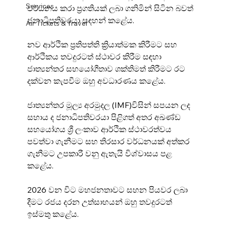
Services
වර්ධනය කරා ප්‍රගතියක් ලබා ගනිමින් සිටින බවත් 
ජනාධිපතිවරයා සඳහන් කළේය.
Air Tickets & Travel
නව ආර්ථික ප්‍රතිපත්ති ක්‍රියාත්මක කිරීමට සහ 
ආර්ථිකය තවදුරටත් ස්ථාවර කිරීම සඳහා 
ජාත්‍යන්තර සහයෝගීතාව ශක්තිමත් කිරීමට රට 
දක්වන කැපවීම ඔහු අවධාරණය කළේය.
ජාත්‍යන්තර මූල්‍ය අරමුදල (IMF)විසින් සපයන ලද 
සහාය ද ජනාධිපතිවරයා පිළිගත් අතර අඛණ්ඩ 
සහයෝගය ශ්‍රී ලංකාව ආර්ථික ස්ථාවරත්වය 
පවත්වා ගැනීමට සහ තිරසාර වර්ධනයක් අත්කර 
ගැනීමට උපකාරී වනු ඇතැයි විශ්වාසය පළ 
කළේය.
2026 වන විට මහජනතාවට සහන පියවර ලබා 
දීමට රජය දරන උත්සාහයන් ඔහු තවදුරටත් 
ඉස්මතු කළේය.