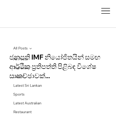
All Posts
ජනපති IMF නියෝජිතයින් සමඟ
All Posts
ආර්ථික ප්‍රතිපත්ති පිළිබඳ විශේෂ
Top Story
සාකච්ඡාවක්...
Latest
Latest Sri Lankan
Sports
Latest Australian
Restaurant