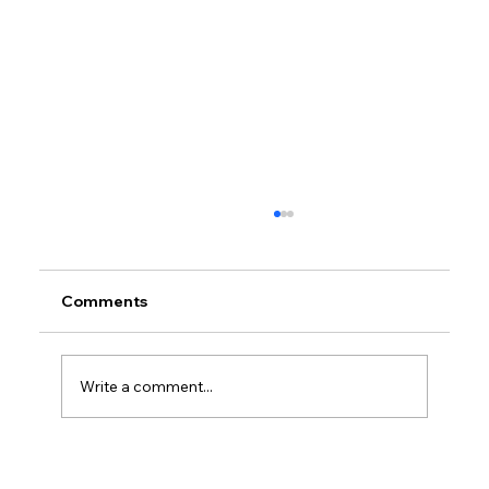
Comments
Write a comment...
Petrol prices set to jump after fuel tax