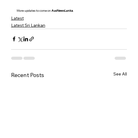
More updates to come on 
AusNewsLanka
.
Latest
Latest Sri Lankan
See All
Recent Posts