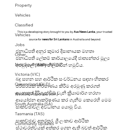
Property
Vehicles
Classified
This is a developing story brought to you by 
Aus News Lanka
, your trusted 
Vehicles
source for 
news for Sri Lankans
 in Australia and beyond.
Jobs
ජනාධිපති අනුර කුමාර දිසානායක මහතා 
Other
ජනාධිපති ලේකම් කාර්යාලයේදී ජාත්‍යන්තර මූල්‍ය 
New South Wales (NSW)
අරමුදලේ (IMF) නිලධාරීන් හමුවිය.
Victoria (VIC)
බදු සහන සහ ආර්ථික සංවර්ධනය සඳහා හිතකර 
Queensland (QLD)
පරිසරයක් නිර්මාණය කිරීම අරමුණු කරගත් 
අනෙකුත් දිරිගැන්වීම් වැනි ක්‍රියාමාර්ග හරහා 
Western Australia (WA)
ආයෝජන ආකර්ෂණය කර ගැනීම කෙරෙහි මෙම 
South Australia (SA)
සාකච්ඡාවල අවධානය යොමු විය.
Tasmania (TAS)
සාකච්ඡාව අතරතුර, ශ්‍රී ලංකාව ආර්ථික 
Community Updates
ස්ථාවරත්වයක් අත්කර ගෙන ඇති බවත් ආර්ථික 