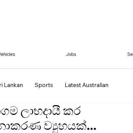
Vehicles
Jobs
Se
ri Lankan
Sports
Latest Australian
සමාගම ලාභදායී කර
Classified
Vehicles
Jobs
Other
කරණ ව්‍යුහයක්...
)
Queensland (QLD)
Western Australia (WA)