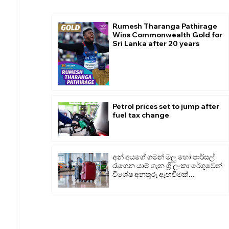
Rumesh Tharanga Pathirage
Wins Commonwealth Gold for
Sri Lanka after 20 years
Petrol prices set to jump after
fuel tax change
අන් අයගේ ගමන් මලු හෝ පාර්සල්
රැගෙන යාම් ගැන ශ්‍රී ලංකා රේගුවෙන්
විශේෂ අනතුරු ඇඟවීමක්...