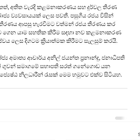
තත්, අතීත වැරදි කළමනාකරණය සහ දුර්වල තීරණ 
ජ්‍ය ව්‍යවසායයක් ලෙස පවතී. පසුගිය රජය විසින් 
 තීරණය ආපසු හැරවීමට වත්මන් රජය තීරණය කර 
රියට ගෙන යාම සහතික කිරීම සඳහා නව කළමනාකරණ 
සේවය ලෙස දිගටම ක්‍රියාත්මක කිරීමට සැලසුම් කරයි.
ය අමාත්‍ය ආචාර්ය අනිල් ජයන්ත ප්‍රනාන්දු, ජනාධිපති 
 ලංකන් ගුවන් සමාගමේ සභාපති සරත් ගනේගොඩ යන 
 ජ්‍යෙෂ්ඨ නිලධාරීන් රැසක් මෙම හමුවට එක්ව සිටියහ.