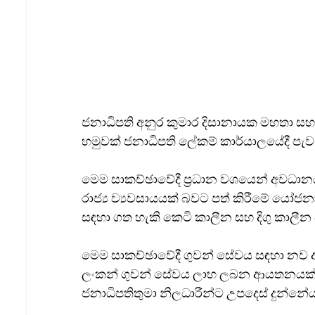
ජනාධිපති අනුර කුමාර දිසානායක මහතා සහ ශ්
හමුවක් ජනාධිපති ලේකම් කාර්යාලයේදී පැවැ
මෙම සාකච්ඡාවේදී ප්‍රධාන වශයෙන් අවධානය 
රාජ්‍ය ව්‍යවසායයක් බවට පත් කිරීමේ යෝ
සඳහා ගත හැකි කෙටි කාලීන සහ දිගු කාලීන 
මෙම සාකච්ඡාවේදී ගුවන් සේවය සඳහා නව ආය
ලංකන් ගුවන් සේවය ලාභ ලබන ආයතනයක් බව
ජනාධිපතිතුමා නිලධාරීන්ට උපදෙස් දුන්නේය