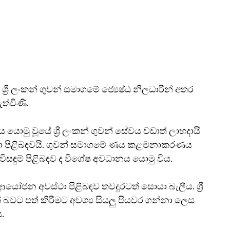
‍රී ලංකන් ගුවන් සමාගමේ ජ්‍යෙෂ්ඨ නිලධාරීන් අතර 
ත්විණි.
යොමු වූයේ ශ්‍රී ලංකන් ගුවන් සේවය වඩාත් ලාභදායී 
ජනා පිළිබඳවයි. ගුවන් සමාගමේ ණය කළමනාකරණය 
විසඳුම් පිළිබඳව ද විශේෂ අවධානය යොමු විය.
ෝජන අවස්ථා පිළිබඳව තවදුරටත් සොයා බැලීය. ශ්‍රී 
ට පත් කිරීමට අවශ්‍ය සියලු පියවර ගන්නා ලෙස 
.