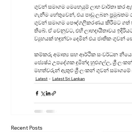
ගුවන් සමාගම මෙහෙයුම් ලාභ වාර්තා කර ඇ
ගැනීම හේතුවෙන්, එය පාඩු ලබන ප්‍රමුඛතම රා
ගුවන් සමාගම පෞද්ගලීකරණය කිරීමට ගත්
තිබේ. ඒ වෙනුවට, එහි ලාභදායීතාවය ඉදි
ව්‍යුහයක් හඳුන්වා දෙමින් එය ජාතික ගුවන් 
කම්කරු අමාත්‍ය සහ ආර්ථික සංවර්ධන නියෝජ්‍
ජ්‍යෙෂ්ඨ උපදේශක දුමින්ද හුළුගල්ල, ශ්‍රී
මහත්වරුන් ඇතුළු ශ්‍රී ලංකන් ගුවන් සමාගමේ
Latest
Latest Sri Lankan
Recent Posts