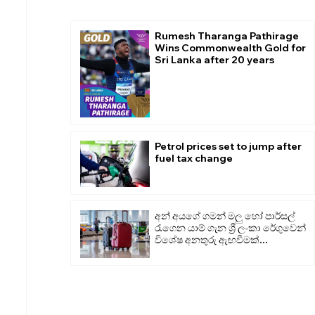
Rumesh Tharanga Pathirage
Wins Commonwealth Gold for
Sri Lanka after 20 years
Petrol prices set to jump after
fuel tax change
අන් අයගේ ගමන් මලු හෝ පාර්සල්
රැගෙන යාම් ගැන ශ්‍රී ලංකා රේගුවෙන්
විශේෂ අනතුරු ඇඟවීමක්...