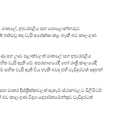
ර, මාතලේ, නුවරඑළිය සහ පොළොන්නරුව 
 100 ඉක්මවූ තද වැසි අපේක්ෂා කළ හැකි බව කාලගුණ 
දකුණු සහ ඌව පළාත්වලත් මාතලේ සහ නුවරඑළිය 
් සහිත වැසි ඇති වේ. අපරභාගයේදී හෝ රාත්‍රී කාලයේදී 
ම් සහිත වැසි ඇති විය හැකි බවද එහි වැඩිදුරටත් සඳහන් 
 මාතර දිස්ත්‍රික්කවලත් ඇතැම් ස්ථානවලට මිලිමීටර් 
බව කාලගුණ විද්‍යා දෙපාර්තමේන්තුව වැඩිදුරටත් 