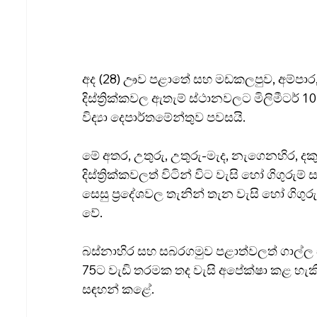
අද (28) ඌව පළාතේ සහ මඩකලපුව, අම්පා
දිස්ත්‍රික්කවල ඇතැම් ස්ථානවලට මිලිමීටර්
විද්‍යා දෙපාර්තමේන්තුව පවසයි.
මේ අතර, උතුරු, උතුරු-මැද, නැගෙනහිර, 
දිස්ත්‍රික්කවලත් විටින් විට වැසි හෝ ගිගුරුම
සෙසු ප්‍රදේශවල තැනින් තැන වැසි හෝ ගිගුරු
වේ.
බස්නාහිර සහ සබරගමුව පළාත්වලත් ගාල්ල සහ
75ට වැඩි තරමක තද වැසි අපේක්ෂා කළ හැකි 
සඳහන් කළේ.