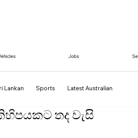
Vehicles
Jobs
Se
ri Lankan
Sports
Latest Australian
 කිහිපයකට තද වැසි
Classified
Vehicles
Jobs
Other
)
Queensland (QLD)
Western Australia (WA)