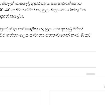
ළාත්වලත් මාතලේ, නුවරඑළිය සහ හම්බන්තොට 
ර් 30-40 දක්වා තරමක් තද සුළං බලාපොරොත්තු විය 
 සඳහන් කළේය.
ම ප්‍රදේශවල තාවකාලික තද සුළං සහ අකුණු මඟින් 
ියවර ගන්නා ලෙස සාමාන්‍ය ජනතාවගෙන් කාරුණිකව 