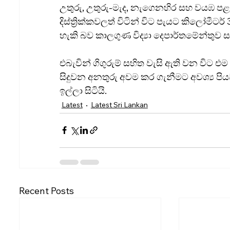
උතුරු, උතුරු-මැද, නැගෙනහිර සහ වයඹ ප
දිස්ත්‍රික්කවලත් විටින් විට පැයට කිලෝමීට
හැකි බව කාලගුණ විද්‍යා දෙපාර්තමේන්තුව
එබැවින් ගිගුරුම් සහිත වැසි ඇති වන විට එ
සිදුවන අනතුරු අවම කර ගැනීමට අවශ්‍ය ප
ඉල්ලා සිටියි.
Latest
Latest Sri Lankan
Recent Posts