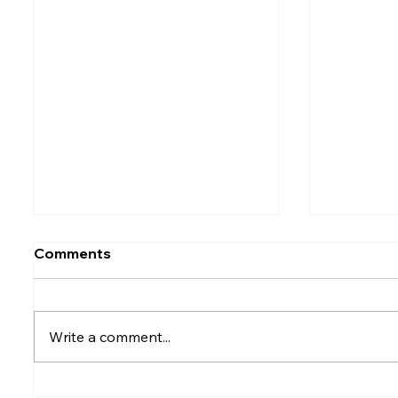
Comments
Write a comment...
Rumesh Tharanga
Petrol p