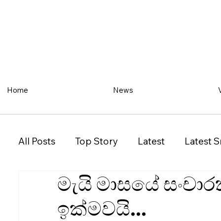
Home
News
All Posts
Top Story
Latest
Latest S
මැයි මාසයේ සංචාර
Restaurant
Property
Vehicles
ඉක්මවයි...
New South Wales (NSW)
Victoria (VIC