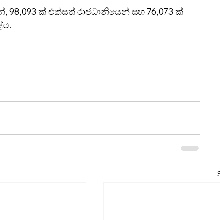
න්, 98,093 ක් එක්සත් රාජධානියෙන් සහ 76,073 ක් 
ේය.