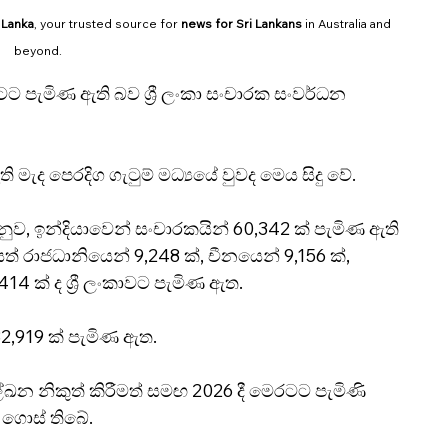
 Lanka
, your trusted source for 
news for Sri Lankans
 in Australia and 
beyond.
ටට පැමිණ ඇති බව ශ්‍රී ලංකා සංචාරක සංවර්ධන 
ැද පෙරදිග ගැටුම් මධ්‍යයේ වුවද මෙය සිදු වේ.
ුව, ඉන්දියාවෙන් සංචාරකයින් 60,342 ක් පැමිණ ඇති 
ත් රාජධානියෙන් 9,248 ක්, චීනයෙන් 9,156 ක්, 
14 ක් ද ශ්‍රී ලංකාවට පැමිණ ඇත.
2,919 ක් පැමිණ ඇත.
ඛන නිකුත් කිරීමත් සමඟ 2026 දී මෙරටට පැමිණි 
 ගොස් තිබේ.