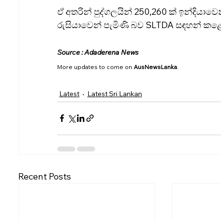
ඒ අතරින් පුද්ගලයින් 250,260 ක් ඉන්දියාවෙ
රුසියාවෙන් පැමිණි බව SLTDA සඳහන් කළ
Source : Adaderena News
More updates to come on 
AusNewsLanka
.
Latest
Latest Sri Lankan
Recent Posts