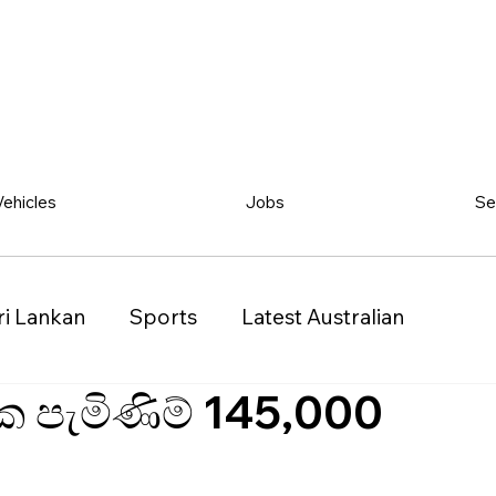
Vehicles
Jobs
Se
ri Lankan
Sports
Latest Australian
ක පැමිණිම් 145,000
Classified
Vehicles
Jobs
Other
)
Queensland (QLD)
Western Australia (WA)