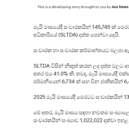
This is a developing story brought to you by 
Aus News
මැයි මාසයේදී සංචාරකයින් 145,745 ක් මෙර
අධිකාරියේ (SLTDA) දත්ත පෙන්වා දෙයි.
සංචාරක හා සංචාරක කර්මාන්තයට බලපා ඇති ම
SLTDA විසින් නිකුත් කරන ලද දත්ත වලට අන
අතර එය 41.0% කි. තවද, මැයි මාසයේදී එක්ස
ජර්මනියෙන් 6,734 ක් සහ චීන ජාතිකයින් 6,4
2025 මැයි මාසයේදී මෙරටට සංචාරකයින් 13
මේ අතර, මැයි මාසය සඳහා නවතම සංඛ්‍යාලේ
සංචාරකයින් සංඛ්‍යාව 1,022,022 දක්වා ඉහළ