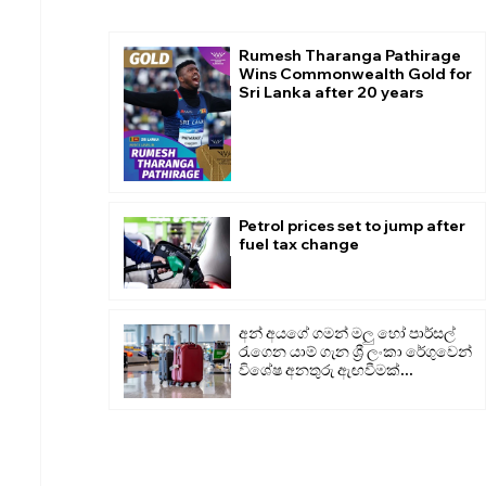
Rumesh Tharanga Pathirage
Wins Commonwealth Gold for
Sri Lanka after 20 years
Petrol prices set to jump after
fuel tax change
අන් අයගේ ගමන් මලු හෝ පාර්සල්
රැගෙන යාම් ගැන ශ්‍රී ලංකා රේගුවෙන්
විශේෂ අනතුරු ඇඟවීමක්...