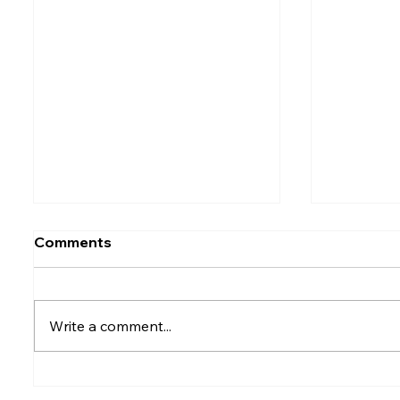
Comments
Write a comment...
Rumesh Tharanga
Petrol p
Pathirage Wins
after fu