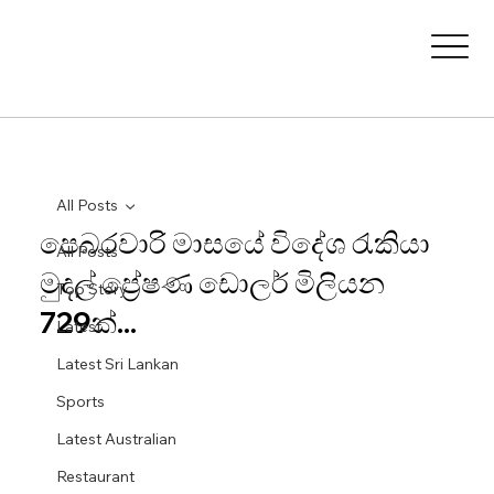
All Posts
පෙබරවාරි මාසයේ විදේශ රැකියා
All Posts
මුදල් ප්‍රේෂණ ඩොලර් මිලියන
Top Story
729ක්...
Latest
Latest Sri Lankan
Sports
Latest Australian
Restaurant