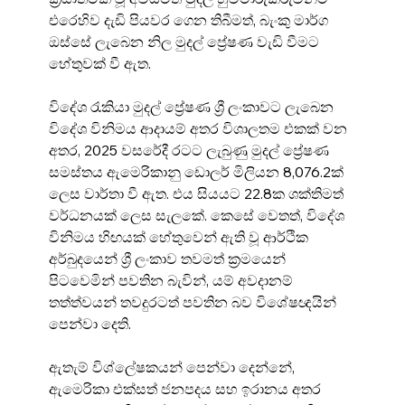
එරෙහිව දැඩි පියවර ගෙන තිබීමත්, බැංකු මාර්ග 
ඔස්සේ ලැබෙන නිල මුදල් ප්‍රේෂණ වැඩි වීමට 
හේතුවක් වී ඇත.
විදේශ රැකියා මුදල් ප්‍රේෂණ ශ්‍රී ලංකාවට ලැබෙන 
විදේශ විනිමය ආදායම් අතර විශාලතම එකක් වන 
අතර, 2025 වසරේදී රටට ලැබුණු මුදල් ප්‍රේෂණ 
සමස්තය ඇමෙරිකානු ඩොලර් මිලියන 8,076.2ක් 
ලෙස වාර්තා වී ඇත. එය සියයට 22.8ක ශක්තිමත් 
වර්ධනයක් ලෙස සැලකේ. කෙසේ වෙතත්, විදේශ 
විනිමය හිඟයක් හේතුවෙන් ඇති වූ ආර්ථික 
අර්බුදයෙන් ශ්‍රී ලංකාව තවමත් ක්‍රමයෙන් 
පිටවෙමින් පවතින බැවින්, යම් අවදානම් 
තත්ත්වයන් තවදුරටත් පවතින බව විශේෂඥයින් 
පෙන්වා දෙති.
ඇතැම් විශ්ලේෂකයන් පෙන්වා දෙන්නේ, 
ඇමෙරිකා එක්සත් ජනපදය සහ ඉරානය අතර 