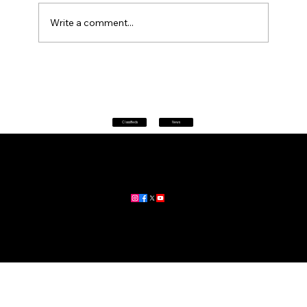
Write a comment...
Petrol prices set to jump after fuel tax
change
Classifieds
News
Home
|
About
|
All News
Aus News Lanka is your trusted source for the latest news,
updates, and stories from Australia and Sri Lanka.
Stay informed with breaking news, business insights,
community updates, and more.
For advertising and partnership inquiries, reach out to us today!
🔗
www.ausnewslanka.au
– Your Gateway to News & Community
© 2026 Aus News Lanka | All Rights Reserved
. Developed by DK