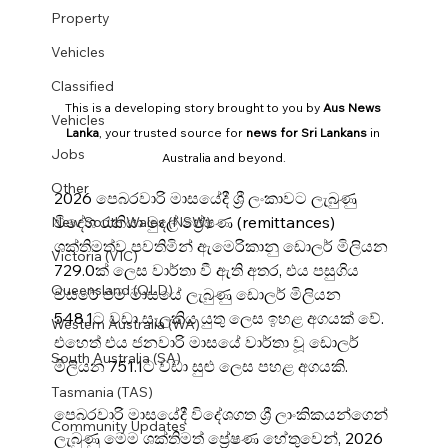
Property
Vehicles
Classified
This is a developing story brought to you by 
Aus News 
Vehicles
Lanka
, your trusted source for 
news for Sri Lankans
 in 
Jobs
Australia and beyond.
Other
2026 පෙබරවාරි මාසයේදී ශ්‍රී ලංකාවට ලැබුණු 
විදේශ රැකියා මුදල් ප්‍රේෂණ (remittances) 
New South Wales (NSW)
ශක්තිමත්ව පවතිමින් ඇමෙරිකානු ඩොලර් මිලියන 
Victoria (VIC)
729.0ක් ලෙස වාර්තා වී ඇති අතර, එය පසුගිය 
Queensland (QLD)
වසරේ එම මාසයේ ලැබුණු ඩොලර් මිලියන 
548.1ට වඩා සැලකිය යුතු ලෙස ඉහළ අගයක් වේ. 
Western Australia (WA)
එහෙත් එය ජනවාරි මාසයේ වාර්තා වූ ඩොලර් 
South Australia (SA)
මිලියන 751.1ට වඩා සුළු ලෙස පහළ අගයකි.
Tasmania (TAS)
පෙබරවාරි මාසයේදී විදේශගත ශ්‍රී ලාංකිකයන්ගෙන් 
Community Updates
ලැබුණු මෙම ශක්තිමත් ප්‍රේෂණ හේතුවෙන්, 2026 