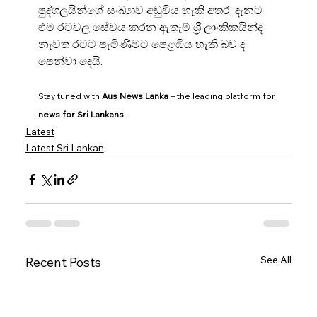
පුද්ගලයින්ගේ සංඛ්‍යාව අඩුවිය හැකි අතර, දැනට 
එම රටවල සේවය කරන ඇතැම් ශ්‍රී ලාංකිකයින්ද 
නැවත රටට පැමිණීමට පෙළඹිය හැකි බව ද 
පෙන්වා දෙයි.
Stay tuned with 
Aus News Lanka
 – the leading platform for 
news for Sri Lankans
.
Latest
Latest Sri Lankan
See All
Recent Posts