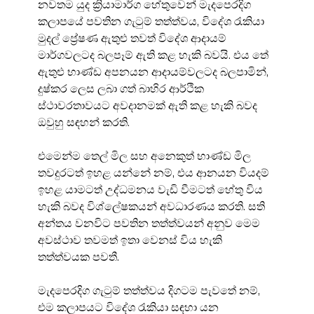
නවතම යුද ක්‍රියාමාර්ග හේතුවෙන් මැදපෙරදිග 
කලාපයේ පවතින ගැටුම් තත්ත්වය, විදේශ රැකියා 
මුදල් ප්‍රේෂණ ඇතුළු තවත් විදේශ ආදායම් 
මාර්ගවලටද බලපෑම් ඇති කළ හැකි බවයි. එය තේ 
ඇතුළු භාණ්ඩ අපනයන ආදායම්වලටද බලපාමින්, 
දුෂ්කර ලෙස ලබා ගත් බාහිර ආර්ථික 
ස්ථාවරතාවයට අවදානමක් ඇති කළ හැකි බවද 
ඔවුහු සඳහන් කරති.
එමෙන්ම තෙල් මිල සහ අනෙකුත් භාණ්ඩ මිල 
තවදුරටත් ඉහළ යන්නේ නම්, එය ආනයන වියදම් 
ඉහළ යාමටත් උද්ධමනය වැඩි වීමටත් හේතු විය 
හැකි බවද විශ්ලේෂකයන් අවධාරණය කරති. සති 
අන්තය වනවිට පවතින තත්ත්වයන් අනුව මෙම 
අවස්ථාව තවමත් ඉතා වෙනස් විය හැකි 
තත්ත්වයක පවතී.
මැදපෙරදිග ගැටුම් තත්ත්වය දිගටම පැවතේ නම්, 
එම කලාපයට විදේශ රැකියා සඳහා යන 