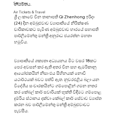
Services
නියමිතය.
Air Tickets & Travel
ශ්‍රී ලංකාවේ චීන තානාපති Qi Zhenhong ඉරිදා 
(24) දින අම්බුළුවාව ව්‍යාපෘතියේ නිරීක්ෂණ 
චාරිකාවකට පැමිණ අම්බුළුවාව භාරයේ සභාපති 
පාර්ලිමේන්තු මන්ත්‍රී අනුරාධ ජයරත්න මහතා 
හමුවිය.
ව්‍යාපෘතියේ ශක්‍යතා අධ්‍යයනය මීට වසර 18කට 
පෙර අවසන් කර ඇති අතර චීන සහ ඇමරිකානු 
ආයෝජකයින් නිසා එය සිහිනයක් නොවී 
යථාර්ථයක් බවට පත්වී ඇත. නුවරඑළිය බලා යන 
විදේශීය සංචාරකයින්ට ගම්පොළින් ගමන නතර 
කර කේබල් කාර් සවාරියක් භුක්ති විඳීමට ගම්පොළ 
දුම්රිය ස්ථානය දක්වා කේබල් කාර් සේවාව ව්‍යාප්ත 
කරන බව පාර්ලිමේන්තු මන්ත්‍රී අම්බුළුවාවට 
පැවසීය.