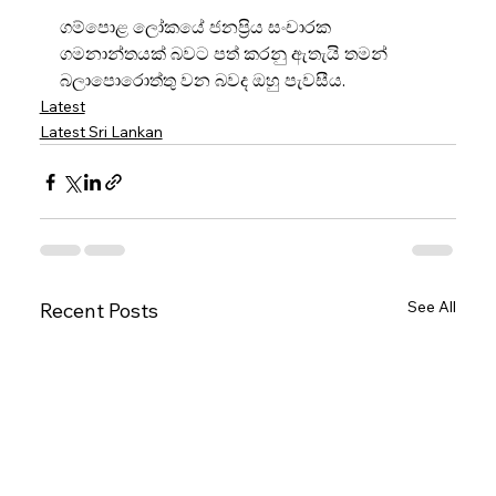
ගම්පොළ ලෝකයේ ජනප්‍රිය සංචාරක 
ගමනාන්තයක් බවට පත් කරනු ඇතැයි තමන් 
බලාපොරොත්තු වන බවද ඔහු පැවසීය.
Latest
Latest Sri Lankan
See All
Recent Posts