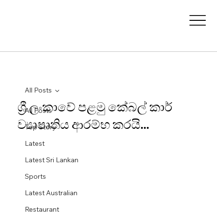
All Posts
ශ්‍රී ලංකාවේ පළමු කේබල් කාර්
All Posts
ව්‍යාපෘතිය ආරම්භ කරයි...
Top Story
Latest
Latest Sri Lankan
Sports
Latest Australian
Restaurant