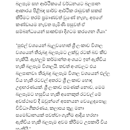
බලපෑම සහ ආර්ථිකයේ වර්ධනයට බලපාන 
ආකාරය පිළිබඳ සාර්ව ආර්ථික රාමුවක් සකස් 
කිරීමට තරම් ප්‍රමාණවත් වුණේ නැහැ. අපගේ 
කණ්ඩායම නැවත පැමිණි පසුවත් ඒ 
සම්බන්ධයෙන් සාකච්ඡා දිගටම කරගෙන ගියා."
"පුළුල් වශයෙන් බැලුවහොත් ශ්‍රී ලංකාව විශාල 
වශයෙන් තීරුබදු බලපෑමට ලක්වූ රටක් බව කිව 
හැකියි. ඇඟලුම් කර්මාන්ත අංශයට ඉන් ඇතිවිය 
හැකි බලපෑම විශාලයි. තවත් අංශවලට එය 
බලපානවා. තීරුබදු බලපෑම විශාල වශයෙන් එල්ල 
විය හැකි රටවල් අතරට ශ්‍රී ලංකාව හොඳ 
උදාහරණයක්. ශ්‍රී ලංකාව පමණක් නොව, මෙම 
බලපෑමට හසුවිය හැකි අනෙකුත් රටවල් මේ 
අවස්ථාවේ දී ඔවුන්ගේ අපනයන වෙළෙඳපොළ 
විවිධාංගීකරණය, කලාපය තුළ මනා 
සමෝධානයක් පවත්වා ගැනීම ආදිය හරහා 
ඇතිවිය හැකි බලපෑම අවම කිරීමට උපකාරී විය 
හැකියි."