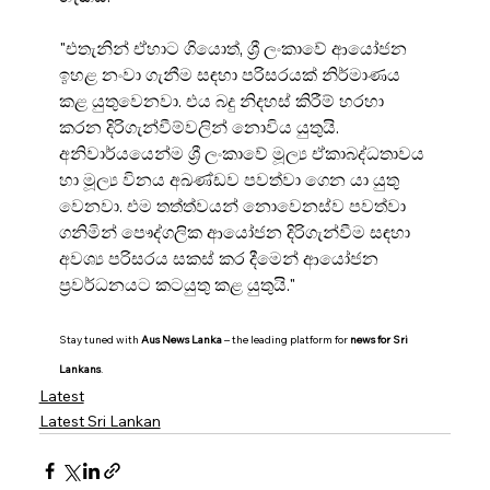
"එතැනින් ඒහාට ගියොත්, ශ්‍රී ලංකාවේ ආයෝජන 
ඉහළ නංවා ගැනීම සඳහා පරිසරයක් නිර්මාණය 
කළ යුතුවෙනවා. එය බදු නිදහස් කිරීම් හරහා 
කරන දිරිගැන්වීම්වලින් නොවිය යුතුයි. 
අනිවාර්යයෙන්ම ශ්‍රී ලංකාවේ මූල්‍ය ඒකාබද්ධතාවය 
හා මූල්‍ය විනය අඛණ්ඩව පවත්වා ගෙන යා යුතු 
වෙනවා. එම තත්ත්වයන් නොවෙනස්ව පවත්වා 
ගනිමින් පෞද්ගලික ආයෝජන දිරිගැන්වීම සඳහා 
අවශ්‍ය පරිසරය සකස් කර දීමෙන් ආයෝජන 
ප්‍රවර්ධනයට කටයුතු කළ යුතුයි."
Stay tuned with 
Aus News Lanka
 – the leading platform for 
news for Sri 
Lankans
.
Latest
Latest Sri Lankan