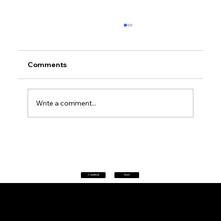
Comments
Write a comment...
Petrol prices set to jump after fuel tax
change
Classifieds
News
Home
|
About
|
All News