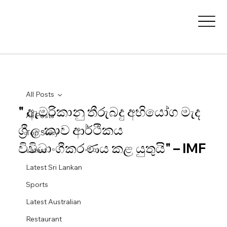
All Posts
" ඇමරිකානු තීරුබදු අභියෝග මැද
All Posts
ශ්‍රී ලංකාව ආර්ථිකය
Top Story
විවිධාංගීකරණය කළ යුතුයි" – IMF
Latest
Latest Sri Lankan
Sports
Latest Australian
Restaurant