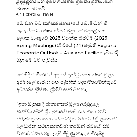
දෙපාර්තමේන්තුවේ අධ්‍යක්ෂ ක්‍රිෂ්ණා ශ්‍රීනිවාසන් 
Services
මහතා පවසයි.
Air Tickets & Travel
මේ වන විට එක්සත් ජනපදයේ වොෂිංටන් හි 
පැවැත්වෙන ජාත්‍යන්තර මූල්‍ය අරමුදලේ සහ 
ලෝක බැංකුවේ 2025 වසන්ත රැස්වීම් (2025 
Spring Meetings) හි ඊයේ (24) පැවති Regional 
Economic Outlook – Asia and Pacific සැසියේදී 
ඔහු මේ බව පැවසීය.
මෙහිදී වැඩිදුරටත් අදහස් දැක්වූ ජාත්‍යන්තර මූල්‍ය 
අරමුදලේ ආසියා සහ පැසිෆික් දෙපාර්තමේන්තුවේ 
අධ්‍යක්ෂ ක්‍රිෂ්ණා ශ්‍රීනිවාසන් මහතා,
"ඉතා මෑතක දී ජාත්‍යන්තර මූල්‍ය අරමුදලේ 
කණ්ඩායමක් ශ්‍රී ලංකාවේ සංචාරය කළා. නව 
තීරුබදු ප්‍රකාශයට පත්වෙද්දී පවා ඔවුන් ශ්‍රී ලංකාවේ 
බලධාරීන් සමඟ සාකච්ඡා කරමින් සිටියේ. එම 
වාතාවරණය තුළ ලැබී තිබුණු කාලය තීරුබදු 