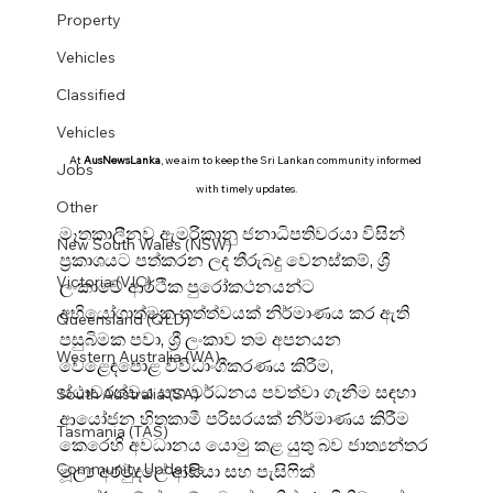
Property
Vehicles
Classified
Vehicles
At 
AusNewsLanka
, we aim to keep the Sri Lankan community informed 
Jobs
with timely updates.
Other
මෑතකාලීනව ඇමරිකානු ජනාධිපතිවරයා විසින් 
New South Wales (NSW)
ප්‍රකාශයට පත්කරන ලද තීරුබදු වෙනස්කම්, ශ්‍රී 
Victoria (VIC)
ලංකාවේ ආර්ථික පුරෝකථනයන්ට 
අභියෝගාත්මක තත්ත්වයක් නිර්මාණය කර ඇති 
Queensland (QLD)
පසුබිමක පවා, ශ්‍රී ලංකාව තම අපනයන 
Western Australia (WA)
වෙළෙඳපොළ විවිධාංගීකරණය කිරීම, 
ස්ථාවරත්වය සහ වර්ධනය පවත්වා ගැනීම සඳහා 
South Australia (SA)
ආයෝජන හිතකාමී පරිසරයක් නිර්මාණය කිරීම 
Tasmania (TAS)
කෙරෙහි අවධානය යොමු කළ යුතු බව ජාත්‍යන්තර 
Community Updates
මූල්‍ය අරමුදලේ ආසියා සහ පැසිෆික් 