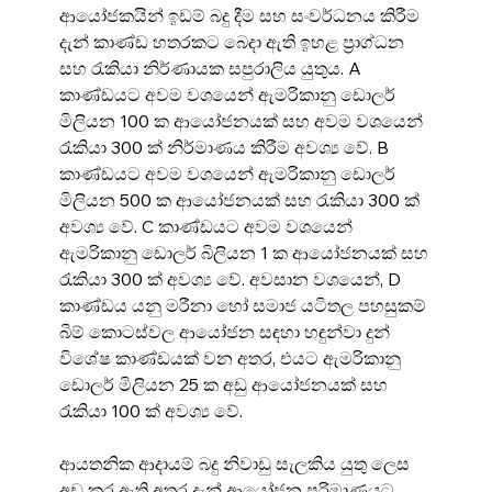
ආයෝජකයින් ඉඩම් බදු දීම සහ සංවර්ධනය කිරීම 
දැන් කාණ්ඩ හතරකට බෙදා ඇති ඉහළ ප්‍රාග්ධන 
සහ රැකියා නිර්ණායක සපුරාලිය යුතුය. A 
කාණ්ඩයට අවම වශයෙන් ඇමරිකානු ඩොලර් 
මිලියන 100 ක ආයෝජනයක් සහ අවම වශයෙන් 
රැකියා 300 ක් නිර්මාණය කිරීම අවශ්‍ය වේ. B 
කාණ්ඩයට අවම වශයෙන් ඇමරිකානු ඩොලර් 
මිලියන 500 ක ආයෝජනයක් සහ රැකියා 300 ක් 
අවශ්‍ය වේ. C කාණ්ඩයට අවම වශයෙන් 
ඇමරිකානු ඩොලර් බිලියන 1 ක ආයෝජනයක් සහ 
රැකියා 300 ක් අවශ්‍ය වේ. අවසාන වශයෙන්, D 
කාණ්ඩය යනු මරීනා හෝ සමාජ යටිතල පහසුකම් 
බිම් කොටස්වල ආයෝජන සඳහා හඳුන්වා දුන් 
විශේෂ කාණ්ඩයක් වන අතර, එයට ඇමරිකානු 
ඩොලර් මිලියන 25 ක අඩු ආයෝජනයක් සහ 
රැකියා 100 ක් අවශ්‍ය වේ.
ආයතනික ආදායම් බදු නිවාඩු සැලකිය යුතු ලෙස 
අඩු කර ඇති අතර දැන් ආයෝජන පරිමාණයට 