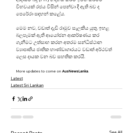
විභවයක් රජය විසින් පෙන්වා දී ඇති බව ද 
පෙරේරා සඳහන් කළේය.
මෙම නව, වඩාත් දැඩි රාමුව සැලකිය යුතු, ඉහළ 
බලපෑමක් ඇති ආයෝජන ආකර්ෂණය කර 
ගැනීමට උත්සාහ කරන අතරම සන්ධිස්ථාන 
ව්‍යාපෘතිය ජාතික භාණ්ඩාගාරයට වඩාත් අර්ථවත් 
ලෙස දායක වන බව සහතික කරයි.
More updates to come on 
AusNewsLanka
.
Latest
Latest Sri Lankan
See All