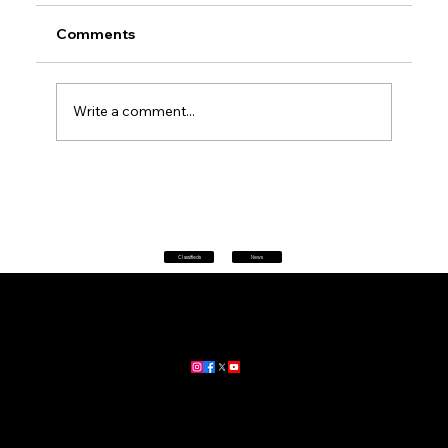
Comments
Write a comment...
Petrol prices set to jump after fuel tax
change
Classifieds
News
Home
|
About
|
All News
Aus News Lanka is your trusted source for the latest news,
updates, and stories from Australia and Sri Lanka.
Stay informed with breaking news, business insights,
community updates, and more.
For advertising and partnership inquiries, reach out to us today!
🔗
www.ausnewslanka.au
– Your Gateway to News & Community
© 2026 Aus News Lanka | All Rights Reserved
. Developed by DK