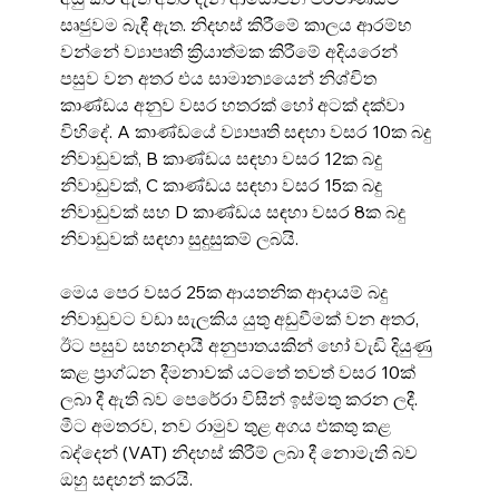
සෘජුවම බැඳී ඇත. නිදහස් කිරීමේ කාලය ආරම්භ 
වන්නේ ව්‍යාපෘති ක්‍රියාත්මක කිරීමේ අදියරෙන් 
පසුව වන අතර එය සාමාන්‍යයෙන් නිශ්චිත 
කාණ්ඩය අනුව වසර හතරක් හෝ අටක් දක්වා 
විහිදේ. A කාණ්ඩයේ ව්‍යාපෘති සඳහා වසර 10ක බදු 
නිවාඩුවක්, B කාණ්ඩය සඳහා වසර 12ක බදු 
නිවාඩුවක්, C කාණ්ඩය සඳහා වසර 15ක බදු 
නිවාඩුවක් සහ D කාණ්ඩය සඳහා වසර 8ක බදු 
නිවාඩුවක් සඳහා සුදුසුකම් ලබයි.
මෙය පෙර වසර 25ක ආයතනික ආදායම් බදු 
නිවාඩුවට වඩා සැලකිය යුතු අඩුවීමක් වන අතර, 
ඊට පසුව සහනදායී අනුපාතයකින් හෝ වැඩි දියුණු 
කළ ප්‍රාග්ධන දීමනාවක් යටතේ තවත් වසර 10ක් 
ලබා දී ඇති බව පෙරේරා විසින් ඉස්මතු කරන ලදී. 
මීට අමතරව, නව රාමුව තුළ අගය එකතු කළ 
බද්දෙන් (VAT) නිදහස් කිරීම් ලබා දී නොමැති බව 
ඔහු සඳහන් කරයි.