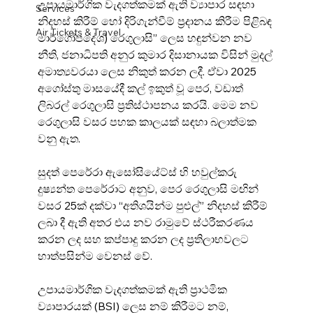
උපායමාර්ගික වැදගත්කමක් ඇති ව්‍යාපාර සඳහා 
Services
නිදහස් කිරීම් හෝ දිරිගැන්වීම් ප්‍රදානය කිරීම පිළිබඳ 
Air Tickets & Travel
මාර්ගෝපදේශ) රෙගුලාසි” ලෙස හඳුන්වන නව 
නීති, ජනාධිපති අනුර කුමාර දිසානායක විසින් මුදල් 
අමාත්‍යවරයා ලෙස නිකුත් කරන ලදී. ඒවා 2025 
අගෝස්තු මාසයේදී කල් ඉකුත් වූ පෙර, වඩාත් 
ලිබරල් රෙගුලාසි ප්‍රතිස්ථාපනය කරයි. මෙම නව 
රෙගුලාසි වසර පහක කාලයක් සඳහා බලාත්මක 
වනු ඇත.
සුදත් පෙරේරා ඇසෝසියේට්ස් හි හවුල්කරු 
දුෂ්‍යන්ත පෙරේරාට අනුව, පෙර රෙගුලාසි මඟින් 
වසර 25ක් දක්වා “අතිශයින්ම පුළුල්” නිදහස් කිරීම් 
ලබා දී ඇති අතර එය නව රාමුවේ ස්ථරීකරණය 
කරන ලද සහ කප්පාදු කරන ලද ප්‍රතිලාභවලට 
හාත්පසින්ම වෙනස් වේ.
උපායමාර්ගික වැදගත්කමක් ඇති ප්‍රාථමික 
ව්‍යාපාරයක් (BSI) ලෙස නම් කිරීමට නම්, 