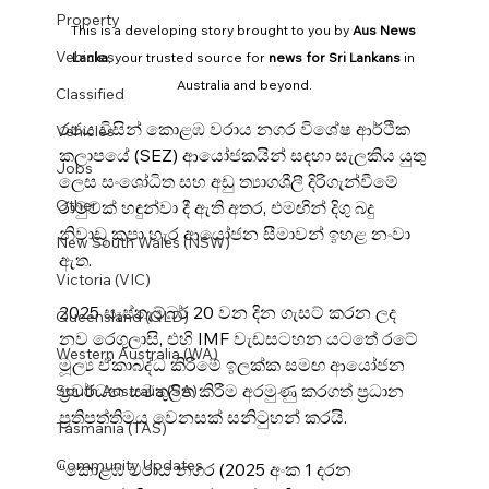
Property
This is a developing story brought to you by 
Aus News 
Vehicles
Lanka
, your trusted source for 
news for Sri Lankans
 in 
Australia and beyond.
Classified
රජය විසින් කොළඹ වරාය නගර විශේෂ ආර්ථික 
Vehicles
කලාපයේ (SEZ) ආයෝජකයින් සඳහා සැලකිය යුතු 
Jobs
ලෙස සංශෝධිත සහ අඩු ත්‍යාගශීලී දිරිගැන්වීමේ 
Other
රාමුවක් හඳුන්වා දී ඇති අතර, එමඟින් දිගු බදු 
නිවාඩු කපා හැර ආයෝජන සීමාවන් ඉහළ නංවා 
New South Wales (NSW)
ඇත.
Victoria (VIC)
2025 සැප්තැම්බර් 20 වන දින ගැසට් කරන ලද 
Queensland (QLD)
නව රෙගුලාසි, එහි IMF වැඩසටහන යටතේ රටේ 
Western Australia (WA)
මූල්‍ය ඒකාබද්ධ කිරීමේ ඉලක්ක සමඟ ආයෝජන 
ප්‍රවර්ධන සමතුලිත කිරීම අරමුණු කරගත් ප්‍රධාන 
South Australia (SA)
ප්‍රතිපත්තිමය වෙනසක් සනිටුහන් කරයි.
Tasmania (TAS)
Community Updates
“කොළඹ වරාය නගර (2025 අංක 1 දරන 