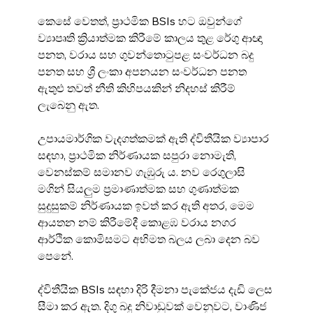
කෙසේ වෙතත්, ප්‍රාථමික BSIs හට ඔවුන්ගේ 
ව්‍යාපෘති ක්‍රියාත්මක කිරීමේ කාලය තුළ රේගු ආඥා 
පනත, වරාය සහ ගුවන්තොටුපළ සංවර්ධන බදු 
පනත සහ ශ්‍රී ලංකා අපනයන සංවර්ධන පනත 
ඇතුළු තවත් නීති කිහිපයකින් නිදහස් කිරීම් 
ලැබෙනු ඇත.
උපායමාර්ගික වැදගත්කමක් ඇති ද්විතීයික ව්‍යාපාර 
සඳහා, ප්‍රාථමික නිර්ණායක සපුරා නොමැති, 
වෙනස්කම් සමානව ගැඹුරු ය. නව රෙගුලාසි 
මගින් සියලුම ප්‍රමාණාත්මක සහ ගුණාත්මක 
සුදුසුකම් නිර්ණායක ඉවත් කර ඇති අතර, මෙම 
ආයතන නම් කිරීමේදී කොළඹ වරාය නගර 
ආර්ථික කොමිසමට අභිමත බලය ලබා දෙන බව 
පෙනේ.
ද්විතීයික BSIs සඳහා දිරි දීමනා පැකේජය දැඩි ලෙස 
සීමා කර ඇත. දිගු බදු නිවාඩුවක් වෙනුවට, වාණිජ 