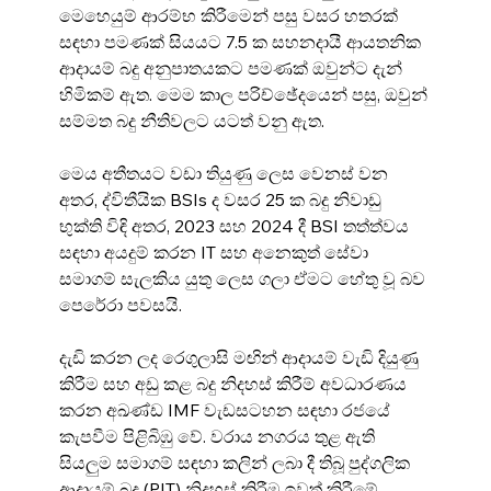
මෙහෙයුම් ආරම්භ කිරීමෙන් පසු වසර හතරක් 
සඳහා පමණක් සියයට 7.5 ක සහනදායී ආයතනික 
ආදායම් බදු අනුපාතයකට පමණක් ඔවුන්ට දැන් 
හිමිකම් ඇත. මෙම කාල පරිච්ඡේදයෙන් පසු, ඔවුන් 
සම්මත බදු නීතිවලට යටත් වනු ඇත.
මෙය අතීතයට වඩා තියුණු ලෙස වෙනස් වන 
අතර, ද්විතීයික BSIs ද වසර 25 ක බදු නිවාඩු 
භුක්ති විඳි අතර, 2023 සහ 2024 දී BSI තත්ත්වය 
සඳහා අයදුම් කරන IT සහ අනෙකුත් සේවා 
සමාගම් සැලකිය යුතු ලෙස ගලා ඒමට හේතු වූ බව 
පෙරේරා පවසයි.
දැඩි කරන ලද රෙගුලාසි මඟින් ආදායම් වැඩි දියුණු 
කිරීම සහ අඩු කළ බදු නිදහස් කිරීම් අවධාරණය 
කරන අඛණ්ඩ IMF වැඩසටහන සඳහා රජයේ 
කැපවීම පිළිබිඹු වේ. වරාය නගරය තුළ ඇති 
සියලුම සමාගම් සඳහා කලින් ලබා දී තිබූ පුද්ගලික 
ආදායම් බදු (PIT) නිදහස් කිරීම ඉවත් කිරීමේ 