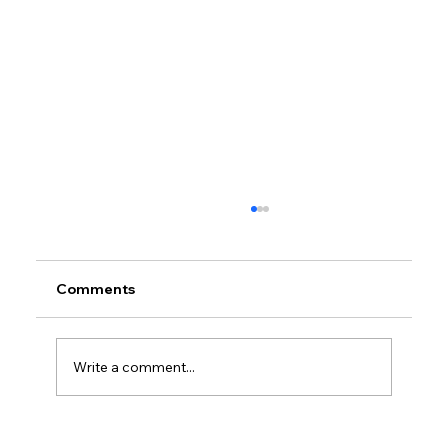
Comments
Write a comment...
Petrol prices set to jump after fuel tax