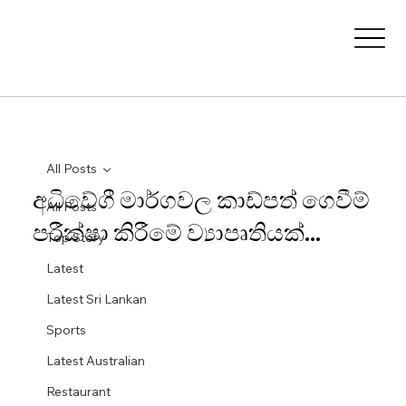
All Posts
අධිවේගී මාර්ගවල කාඩ්පත් ගෙවීම්
All Posts
පරීක්ෂා කිරීමේ ව්‍යාපෘතියක්...
Top Story
Latest
Latest Sri Lankan
Sports
Latest Australian
Restaurant