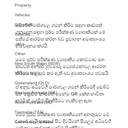
Property
Vehicles
Classified
අධිවේගී මාර්ගවල ගමන් කිරීම සඳහා කාඩ්පත් 
ගනුදෙනු සඳහා පූර්ව පරීක්ෂණ ව්‍යාපෘතියක් මේ 
Vehicles
සතියේ ආරම්භ කරන බව ප්‍රවාහන අමාත්‍යාංශය 
Jobs
නිවේදනය කරයි.
Other
මෙම පූර්ව පරීක්ෂණ ව්‍යාපෘතිය කොට්ටාව සහ 
New South Wales (NSW)
කඩවත අන්තර් හුවමාරු මධ්‍යස්ථානවල ආරම්භ 
කිරීමට සැලසුම් කර ඇති බව අමාත්‍යාංශය පවසයි.
Victoria (VIC)
Queensland (QLD)
ඒ අනුව අධිවේගී මාර්ගවල ගමන් කිරීමේදී ඩෙබිට් 
Western Australia (WA)
සහ ක්‍රෙඩිට් කාඩ්පත් මෙන්ම QR කේත භාවිතා 
කරමින් ගෙවීම් සිදුකිරීමට හැකිවනු ඇත.
South Australia (SA)
Tasmania (TAS)
මෙම පූර්ව පරීක්ෂණ ව්‍යාපෘතියෙන් අනතුරුව මේ 
වසරේ මැයි මාසයේ සිට දිවයිනේ සියලුම අධිවේගී 
Community Updates