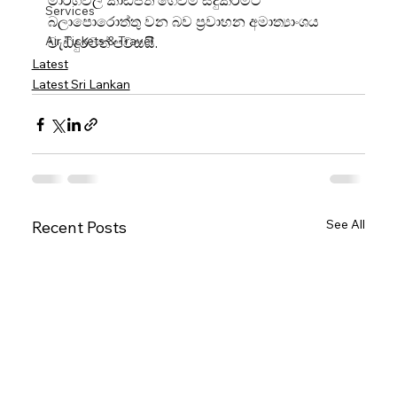
මාර්ගවල කාඩ්පත් ගෙවීම් සිදුකිරීමට 
Services
බලාපොරොත්තු වන බව ප්‍රවාහන අමාත්‍යාංශය 
Air Tickets & Travel
වැඩිදුරටත් පවසයි.
Latest
Latest Sri Lankan
See All
Recent Posts