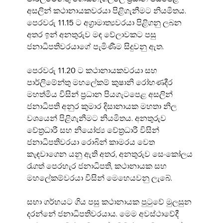
අසලින් කථානායකවරයා පිළිගැනීමට නියමිතය. 
පෙරවරු 11.15 ට අග්‍රාමාත්‍යවරයා පිළිගනු ලබන 
අතර ඉන් අනතුරුව මඳ වේලාවකට පසු 
ජනාධිපතිවරයාගේ පැමිණීම සිදුවනු ඇත.
පෙරවරු 11.20 ට කථානායකවරයා සහ 
පාර්ලිමේන්තු මහලේකම් කුෂානි රෝහණදීර 
මහත්මිය විසින් ප්‍රධාන පියගැටපෙළ අසලින් 
ජනාධිපති අනුර කුමාර දිසානායක මහතා නිල 
වශයෙන් පිළිගැනීමට නියමිතය. අනතුරුව 
වේත්‍රධාරී සහ නියෝජ්‍ය වේත්‍රධාරී විසින් 
ජනාධිපතිවරයා රොබින් කාමරය වෙත 
කැඳවාගෙන යනු ඇති අතර, අනතුරුව සෙංකෝලය 
රැගත් පෙරහැර ජනාධිපති, කථානායක සහ 
මහලේකම්වරයා විසින් මෙහෙයවනු ලැබේ.
සභා ගර්භයට ගිය පසු කථානායක පුටුවේ මුලසුන 
දරන්නේ ජනාධිපතිවරයාය. මෙම අවස්ථාවේදී 