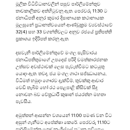
මූලික විධිවිධානවලින් පසුව පාර්ලිමේන්තුව 
තාවකාලිකව අත්හිටුවනු ඇත. පෙරවරු 11:30 ට 
ජනාධිපති අනුර කුමාර දිසානායක කථානායක 
මුලසුනේ ප්‍රධානත්වයෙන් ආණ්ඩුක්‍රම ව්‍යවස්ථාවේ 
32(4) සහ 33 වගන්තිවලට අනුව රජයේ ප්‍රතිපත්ති 
ප්‍රකාශය ඉදිරිපත් කරනු ඇත.
දසවැනි පාර්ලිමේන්තුවේ මංගල සැසිවාරය 
ජනාධිපතිතුමාගේ උපදෙස් පරිදි චමත්කාරජනක 
උත්සව අවස්ථාවක් ලෙස පැවැත්වීමට කටයුතු 
යොදා ඇත. තවද, ජය මංගල ගාථා සජ්ඣායනය, 
විධිමත් හමුදා ගෞරව දැක්වීම්, තුවක්කු ආචාර 
වෙඩි තැබීම් හෝ රථ පෙළපාළි කිසිවක් සිදු 
නොවන බව වේත්‍රධාරී කුෂාන් ජයරත්න මහතා 
පැවසීය.
අමුත්තන් ආසන්න වශයෙන් 11:00 පමණ වන විට 
අසුන් ගැනීමට අපේක්ෂා කෙරේ. පෙරවරු 11.10ට 
පාර්ලිමේන්තු ගොඩනැගිල්ලේ ප්‍රධාන පඩිපෙළ 