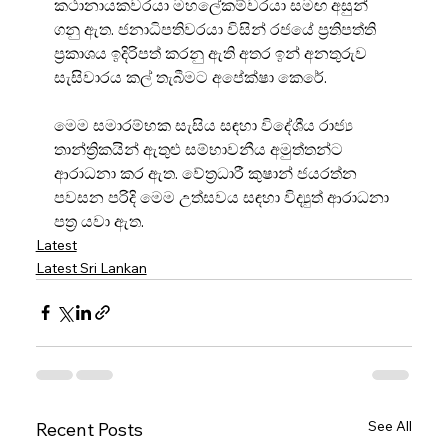
කථානායකවරයා මහලේකම්වරයා සමඟ අසුන් 
ගනු ඇත. ජනාධිපතිවරයා විසින් රජයේ ප්‍රතිපත්ති 
ප්‍රකාශය ඉදිරිපත් කරනු ඇති අතර ඉන් අනතුරුව 
සැසිවාරය කල් තැබීමට අපේක්ෂා කෙරේ.
මෙම සමාරම්භක සැසිය සඳහා විදේශීය රාජ්‍ය 
තාන්ත්‍රිකයින් ඇතුළු සම්භාවනීය අමුත්තන්ට 
ආරාධනා කර ඇත. වේත්‍රධාරී කුෂාන් ජයරත්න 
පවසන පරිදි මෙම උත්සවය සඳහා විද්‍යුත් ආරාධනා 
පත්‍ර යවා ඇත.
Latest
Latest Sri Lankan
See All
Recent Posts