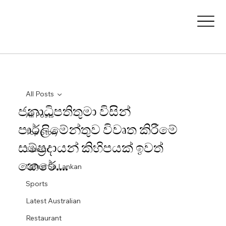
All Posts
ජනාධිපතිතුමා විසින්
All Posts
පාර්ලිමේන්තුව විවෘත කිරීමේ
Top Story
සම්ප්‍රදායන් කිහිපයක් ඉවත්
Latest
කෙරේ....
Latest Sri Lankan
Sports
Latest Australian
Restaurant