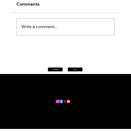
Comments
Write a comment...
Petrol prices set to jump after fuel tax
change
Classifieds
News
Home
|
About
|
All News
Aus News Lanka is your trusted source for the latest news,
updates, and stories from Australia and Sri Lanka.
Stay informed with breaking news, business insights,
community updates, and more.
For advertising and partnership inquiries, reach out to us today!
🔗
www.ausnewslanka.au
– Your Gateway to News & Community
© 2026 Aus News Lanka | All Rights Reserved
. Developed by DK