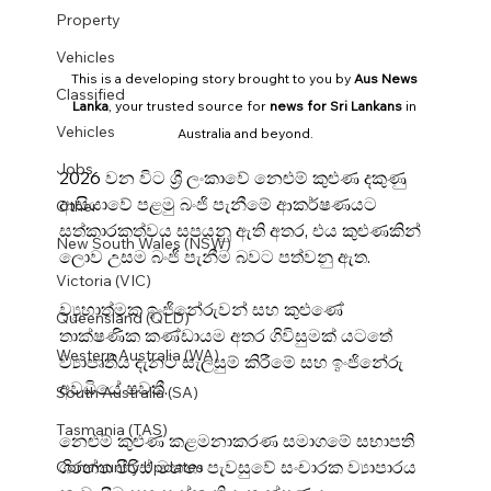
Property
Vehicles
This is a developing story brought to you by 
Aus News 
Classified
Lanka
, your trusted source for 
news for Sri Lankans
 in 
Vehicles
Australia and beyond.
Jobs
2026 වන විට ශ්‍රී ලංකාවේ නෙළුම් කුළුණ දකුණු 
ආසියාවේ පළමු බංජි පැනීමේ ආකර්ෂණයට 
Other
සත්කාරකත්වය සපයනු ඇති අතර, එය කුළුණකින් 
New South Wales (NSW)
ලොව උසම බංජි පැනීම බවට පත්වනු ඇත.
Victoria (VIC)
ව්‍යුහාත්මක ඉංජිනේරුවන් සහ කුළුණේ 
Queensland (QLD)
තාක්ෂණික කණ්ඩායම අතර ගිවිසුමක් යටතේ 
Western Australia (WA)
ව්‍යාපෘතිය දැනට සැලසුම් කිරීමේ සහ ඉංජිනේරු 
අවධියේ පවතී.
South Australia (SA)
Tasmania (TAS)
නෙළුම් කුළුණ කළමනාකරණ සමාගමේ සභාපති 
ශිරන්ත පීරිස් මහතා පැවසුවේ සංචාරක ව්‍යාපාරය 
Community Updates