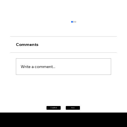
Comments
Write a comment...
Petrol prices set to jump after fuel tax
change
Classifieds
News