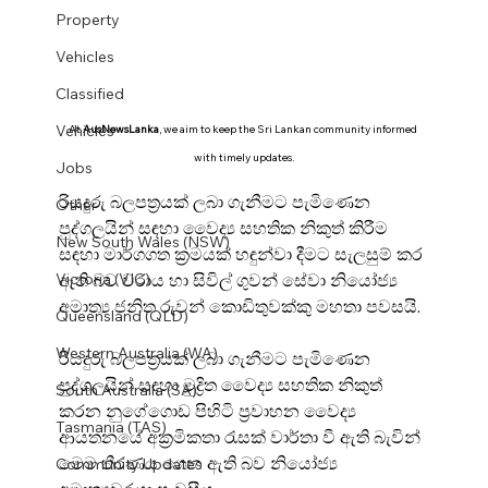
Property
Vehicles
Classified
Vehicles
At 
AusNewsLanka
, we aim to keep the Sri Lankan community informed 
with timely updates.
Jobs
රියදුරු බලපත්‍රයක් ලබා ගැනීමට පැමිණෙන 
Other
පුද්ගලයින් සඳහා වෛද්‍ය සහතික නිකුත් කිරීම 
New South Wales (NSW)
සඳහා මාර්ගගත ක්‍රමයක් හඳුන්වා දීමට සැලසුම් කර 
ඇති බව වරාය හා සිවිල් ගුවන් සේවා නියෝජ්‍ය 
Victoria (VIC)
අමාත්‍ය ජනිත රුවන් කොඩිතුවක්කු මහතා පවසයි.
Queensland (QLD)
Western Australia (WA)
රියදුරු බලපත්‍රයක් ලබා ගැනීමට පැමිණෙන 
පුද්ගලයින් සඳහා මුද්‍රිත වෛද්‍ය සහතික නිකුත් 
South Australia (SA)
කරන නුගේගොඩ පිහිටි ප්‍රවාහන වෛද්‍ය 
Tasmania (TAS)
ආයතනයේ අක්‍රමිකතා රැසක් වාර්තා වී ඇති බැවින් 
මෙම තීරණය ගෙන ඇති බව නියෝජ්‍ය 
Community Updates