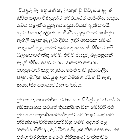
“රියදුරු බලපත්‍රයක් කල් ඉකුත් වූ විට, එය අලුත් 
කිරීම සඳහා මිනිසුන්ට වේරහැරට පැමිණිය යුතුය. 
මෙය සැලකිය යුතු අපහසුතාවයක් ඇති කරයි. 
ඔවුන් පෞද්ගලිකව පැමිණිය යුතු එකම හේතුව 
ඇඟිලි සලකුණු ලබා දීමයි. ඉදිරි මාසයක පමණ 
කාලයක් තුළ, මෙම ක්‍රමය ද වෙනස් කිරීමට අපි 
බලාපොරොත්තු වෙමු, එවිට රියදුරු බලපත්‍රයක් 
අලුත් කිරීම වේරහැරට යාමෙන් තොරව 
පහසුවෙන් කළ හැකිය. මෙම නව ක්‍රියාවලිය 
සඳහා මූලික කටයුතු දැනටමත් ආරම්භ වී ඇත,” 
නියෝජ්‍ය අමාත්‍යවරයා පැවසීය.
ප්‍රවාහන, මහාමාර්ග, වරාය සහ සිවිල් ගුවන් සේවා 
අමාත්‍යාංශය යටතේ ක්‍රියාත්මක වන මෝටර් රථ 
ප්‍රවාහන දෙපාර්තමේන්තුවේ වේරහැර ශාඛාවේ 
නිරීක්ෂණ චාරිකාවකදී ඔහු මෙම අදහස් පළ 
කළේය. ඩිජිටල් ආර්ථිකය පිළිබඳ නියෝජ්‍ය අමාත්‍ය 
එරංග වීරරත්න ද මෙම නිරීක්ෂණ චාරිකාවට 