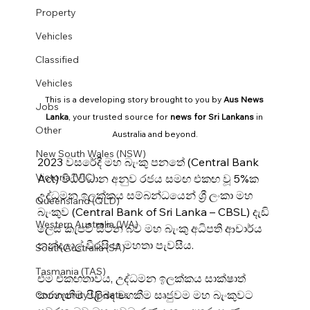
Property
Vehicles
Classified
Vehicles
This is a developing story brought to you by 
Aus News 
Jobs
Lanka
, your trusted source for 
news for Sri Lankans
 in 
Other
Australia and beyond.
New South Wales (NSW)
2023 වසරේදී මහ බැංකු පනතේ (Central Bank 
Victoria (VIC)
Act) විධිවිධාන අනුව රජය සමඟ එකඟ වූ 5%ක 
උද්ධමන ඉලක්කය සම්බන්ධයෙන් ශ්‍රී ලංකා මහ 
Queensland (QLD)
බැංකුව (Central Bank of Sri Lanka – CBSL) දැඩි 
Western Australia (WA)
ලෙස කැපවී සිටින බව මහ බැංකු අධිපති ආචාර්ය 
නන්දලාල් වීරසිංහ මහතා පැවසීය.
South Australia (SA)
Tasmania (TAS)
එම එකඟතාවය, උද්ධමන ඉලක්කය සාක්ෂාත් 
කරගැනීම පිළිබඳ වගකීම සෘජුවම මහ බැංකුවට 
Community Updates