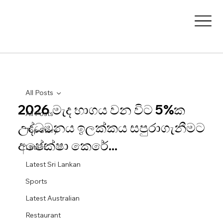
All Posts
2026 මැද භාගය වන විට 5%ක
All Posts
උද්ධමනය ඉලක්කය සපුරාගැනීමට
Top Story
අපේක්ෂා කෙරේ...
Latest
Latest Sri Lankan
Sports
Latest Australian
Restaurant