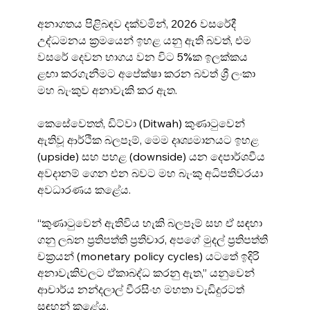
අනාගතය පිළිබඳව දක්වමින්, 2026 වසරේදී 
උද්ධමනය ක්‍රමයෙන් ඉහළ යනු ඇති බවත්, එම 
වසරේ දෙවන භාගය වන විට 5%ක ඉලක්කය 
ළඟා කරගැනීමට අපේක්ෂා කරන බවත් ශ්‍රී ලංකා 
මහ බැංකුව අනාවැකි කර ඇත.
කෙසේවෙතත්, ඩිට්වා (Ditwah) කුණාටුවෙන් 
ඇතිවූ ආර්ථික බලපෑම්, මෙම දෘශ්‍යමානයට ඉහළ 
(upside) සහ පහළ (downside) යන දෙපාර්ශවීය 
අවදානම් ගෙන එන බවට මහ බැංකු අධිපතිවරයා 
අවධාරණය කළේය.
“කුණාටුවෙන් ඇතිවිය හැකි බලපෑම් සහ ඒ සඳහා 
ගනු ලබන ප්‍රතිපත්ති ප්‍රතිචාර, අපගේ මුදල් ප්‍රතිපත්ති 
චක්‍රයන් (monetary policy cycles) යටතේ ඉදිරි 
අනාවැකිවලට ඒකාබද්ධ කරනු ඇත,” යනුවෙන් 
ආචාර්ය නන්දලාල් වීරසිංහ මහතා වැඩිදුරටත් 
සඳහන් කළේය.