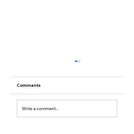
Comments
Write a comment...
Petrol prices set to jump after fuel tax