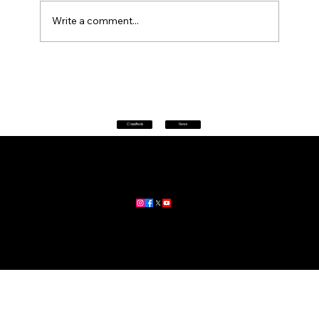
Write a comment...
Petrol prices set to jump after fuel tax
change
Classifieds
News
Home
|
About
|
All News
Aus News Lanka is your trusted source for the latest news,
updates, and stories from Australia and Sri Lanka.
Stay informed with breaking news, business insights,
community updates, and more.
For advertising and partnership inquiries, reach out to us today!
🔗
www.ausnewslanka.au
– Your Gateway to News & Community
© 2026 Aus News Lanka | All Rights Reserved
. Developed by DK