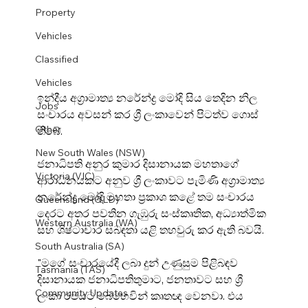
Property
Vehicles
Classified
Vehicles
ඉන්දීය අග්‍රාමාත්‍ය නරේන්ද්‍ර මෝදි සිය තෙදින නිල 
Jobs
සංචාරය අවසන් කර ශ්‍රී ලංකාවෙන් පිටත්ව ගොස් 
Other
තිබේ.
New South Wales (NSW)
ජනාධිපති අනුර කුමාර දිසානායක මහතාගේ 
Victoria (VIC)
ආරාධනයකට අනුව ශ්‍රී ලංකාවට පැමිණි අග්‍රාමාත්‍ය 
නරේන්ද්‍ර මෝදි මහතා ප්‍රකාශ කළේ තම සංචාරය 
Queensland (QLD)
දෙරට අතර පවතින ගැඹුරු සංස්කෘතික, අධ්‍යාත්මික 
Western Australia (WA)
සහ ශිෂ්ටාචාර සබඳතා යළි තහවුරු කර ඇති බවයි.
South Australia (SA)
"මගේ සංචාරයේදී ලබා දුන් උණුසුම පිළිබඳව 
Tasmania (TAS)
දිසානායක ජනාධිපතිතුමාට, ජනතාවට සහ ශ්‍රී 
Community Updates
ලංකා රජයට බෙහෙවින් කෘතඥ වෙනවා. එය 