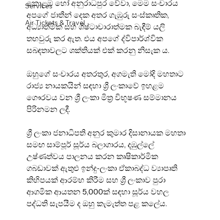
කොළඹ හෝ අනුරාධපුර වේවා, මෙම සංචාරය 
Services
අපගේ ජාතීන් දෙක අතර ගැඹුරු සංස්කෘතික, 
Air Tickets & Travel
අධ්‍යාත්මික සහ ශිෂ්ටාචාරාත්මක බැඳීම් යලි 
තහවුරු කර ඇත. එය අපගේ ද්විපාර්ශ්වික 
සබඳතාවලට ශක්තියක් එක් කරනු නිසැක ය.
ඔහුගේ සංචාරය අතරතුර, අගමැති මෝදි මහතාට 
රාජ්‍ය නායකයින් සඳහා ශ්‍රී ලංකාවේ ඉහළම 
ගෞරවය වන ශ්‍රී ලංකා මිත්‍ර විභූෂණ සම්මානය 
පිරිනමන ලදී.
ශ්‍රී ලංකා ජනාධිපති අනුර කුමාර දිසානායක මහතා 
සමඟ සාම්පූර් සූර්ය බලාගාරය, දඹුල්ලේ 
උෂ්ණත්වය පාලනය කරන කෘෂිකාර්මික 
ගබඩාවක් ඇතුළු ඉන්දු-ලංකා ඒකාබද්ධ ව්‍යාපෘති 
කිහිපයක් ආරම්භ කිරීම සහ ශ්‍රී ලංකාව පුරා 
ආගමික ආයතන 5,000ක් සඳහා සූර්ය වහල 
පද්ධති සැපයීම ද ඔහු කැමැත්ත පළ කලේය.