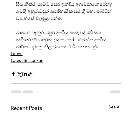
සිය නික්ම යාමට පෙර ඉන්දීය අග්‍රාමාත්‍ය නරේන්ද්‍ර 
මෝදි අනුරාධපුර ඓතිහාසික ජය ශ්‍රී මහා බෝධීන් 
වහන්සේ වැඳපුදා ගත්තා.
මාහෝ - අනුරාධපුර දුම්රිය සංඥා පද්ධති සහ 
නවීකරණය කරන ලද මාහෝ - ඕමන්ත දුම්රිය 
මාර්ගය ද ඔහු නිල වශයෙන් විවෘත කළේය.
Latest
Latest Sri Lankan
See All
Recent Posts