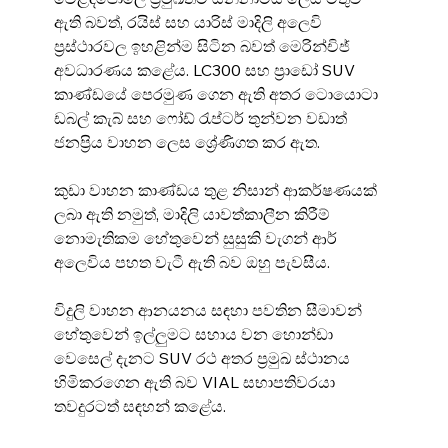
ඇති බවත්, රයිස් සහ යාරිස් මාදිලි අලෙවි 
ප්‍රස්ථාරවල ඉහළින්ම සිටින බවත් මෙරින්චිජ් 
අවධාරණය කළේය. LC300 සහ ප්‍රාඩෝ SUV 
කාණ්ඩයේ පෙරමුණ ගෙන ඇති අතර ටොයොටා 
ඩබල් කැබ් සහ ෆෝඩ් රැප්ටර් තුන්වන වඩාත් 
ජනප්‍රිය වාහන ලෙස ශ්‍රේණිගත කර ඇත.
කුඩා වාහන කාණ්ඩය තුළ නිසාන් ආකර්ෂණයක් 
ලබා ඇති නමුත්, මාදිලි යාවත්කාලීන කිරීම් 
නොමැතිකම හේතුවෙන් සුසුකි වැගන් ආර් 
අලෙවිය පහත වැටී ඇති බව ඔහු පැවසීය.
විදුලි වාහන ආනයනය සඳහා පවතින සීමාවන් 
හේතුවෙන් ඉල්ලුමට සහාය වන හොන්ඩා 
වෙසෙල් දැනට SUV රථ අතර ප්‍රමුඛ ස්ථානය 
හිමිකරගෙන ඇති බව VIAL සභාපතිවරයා 
තවදුරටත් සඳහන් කළේය.