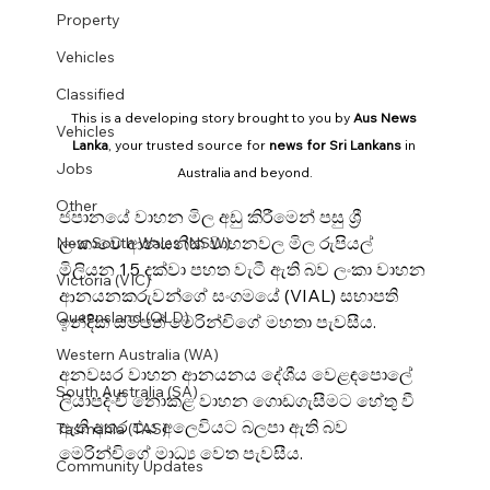
Property
Vehicles
Classified
This is a developing story brought to you by 
Aus News 
Vehicles
Lanka
, your trusted source for 
news for Sri Lankans
 in 
Jobs
Australia and beyond.
Other
ජපානයේ වාහන මිල අඩු කිරීමෙන් පසු ශ්‍රී 
ලංකාවේ ආනයනික වාහනවල මිල රුපියල් 
New South Wales (NSW)
මිලියන 1.5 දක්වා පහත වැටී ඇති බව ලංකා වාහන 
Victoria (VIC)
ආනයනකරුවන්ගේ සංගමයේ (VIAL) සභාපති 
Queensland (QLD)
ඉන්දික සම්පත් මෙරින්චිගේ මහතා පැවසීය.
Western Australia (WA)
අනවසර වාහන ආනයනය දේශීය වෙළඳපොලේ 
South Australia (SA)
ලියාපදිංචි නොකළ වාහන ගොඩගැසීමට හේතු වී 
ඇති අතර එය අලෙවියට බලපා ඇති බව 
Tasmania (TAS)
මෙරින්චිගේ මාධ්‍ය වෙත පැවසීය.
Community Updates