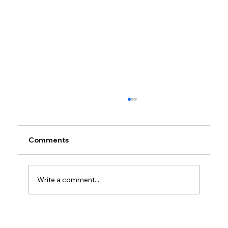
Comments
Write a comment...
Petrol prices set to jump after fuel tax