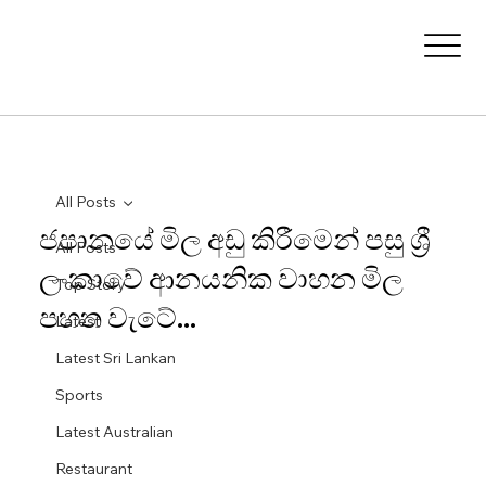
All Posts
ජපානයේ මිල අඩු කිරීමෙන් පසු ශ්‍රී
All Posts
ලංකාවේ ආනයනික වාහන මිල
Top Story
පහත වැටේ...
Latest
Latest Sri Lankan
Sports
Latest Australian
Restaurant