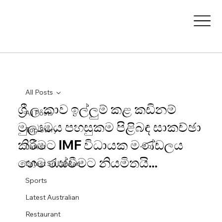
All Posts
ශ්‍රී ලංකාව ඉල්ලුම් කළ කඩිනම්
All Posts
මුල්‍යමය පහසුකම පිළිබඳ සාකච්ඡා
Top Story
කිරීමට IMF විධායක මණ්ඩලය
Latest
හෙට රැස්වීමට නියමිතයි...
Latest Sri Lankan
Sports
Latest Australian
Restaurant