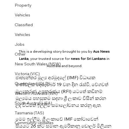
Property
Vehicles
Classified
Vehicles
Jobs
This is a developing story brought to you by 
Aus News 
Other
Lanka
, your trusted source for 
news for Sri Lankans
 in 
New South Wales (NSW)
Australia and beyond.
Victoria (VIC)
ජාත්‍යන්තර මූල්‍ය අරමුදලේ (IMF) විධායක 
Queensland (QLD)
මණ්ඩලය දෙසැම්බර් 19 වන දින රැස්වී, වේගවත් 
මූල්‍යකරණ උපකරණය (RFI) යටතේ කඩිනම් 
Western Australia (WA)
මුල්‍යමය පහසුකම සඳහා ශ්‍රී ලංකාව විසින් කරන 
South Australia (SA)
ලද විධිමත් ඉල්ලීම සමාලෝචනය කරනු ඇත.
Tasmania (TAS)
මෙම ඉල්ලීම, ශ්‍රී ලංකාවේ IMF කෝටාවෙන් 
Community Updates
සියයට 26 කට සමාන ඇමරිකානු ඩොලර් මිලියන 