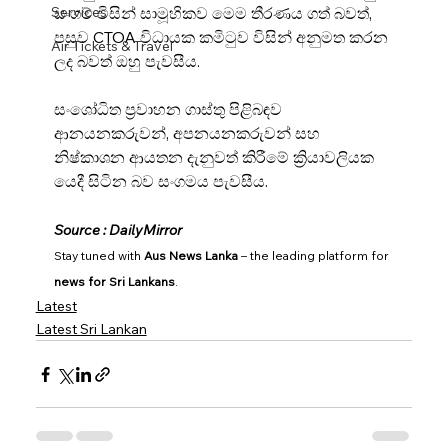
Services
සංගම් විසින් සාමූහිකව මෙම තීරණය ගත් බවත්, 
පසුව CTOA විධායක කමිටුව විසින් අනුමත කරන 
Air Tickets & Travel
ලද බවත් ඔහු පැවසීය.
සංශෝධිත ප්‍රවාහන ගාස්තු පිළිබඳව 
ආනයනකරුවන්, අපනයනකරුවන් සහ 
නිෂ්කාශන ආයතන දැනුවත් කිරීමේ ක්‍රියාවලියක 
යෙදී සිටින බව සංගමය පැවසීය.
Source : DailyMirror
Stay tuned with 
Aus News Lanka
 – the leading platform for 
news for Sri Lankans
.
Latest
Latest Sri Lankan