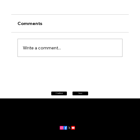
Comments
Write a comment...
Rumesh Tharanga Pathirage Wins
Commonwealth Gold for Sri Lanka
after 20 years
Classifieds
News
Home
|
About
|
All News
Aus News Lanka is your trusted source for the latest news,
updates, and stories from Australia and Sri Lanka.
Stay informed with breaking news, business insights,
community updates, and more.
For advertising and partnership inquiries, reach out to us today!