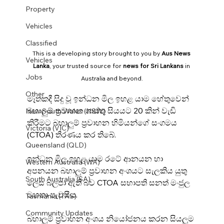
Property
Vehicles
Classified
This is a developing story brought to you by 
Aus News 
Vehicles
Lanka
, your trusted source for 
news for Sri Lankans
 in 
Jobs
Australia and beyond.
Other
මෑතකදී සිදු වූ ඉන්ධන මිල ඉහළ යාම හේතුවෙන් 
බහාලුම් ප්‍රවාහන ගාස්තු සියයට 20 කින් වැඩි 
New South Wales (NSW)
කිරීමට බහාලුම් ප්‍රවාහන හිමියන්ගේ සංගමය 
Victoria (VIC)
(CTOA) තීරණය කර තිබේ.
Queensland (QLD)
ඉන්ධන මිල ඉහළ යාම රටේ ආනයන හා 
Western Australia (WA)
අපනයන බහාලුම් ප්‍රවාහන අංශයට සැලකිය යුතු 
South Australia (SA)
ලෙස බලපා ඇති බව CTOA සභාපති සනත් මංජුල 
මහතා පැවසීය.
Tasmania (TAS)
Community Updates
බහාලුම් ප්‍රවාහන අංශය නියෝජනය කරන සියලුම 