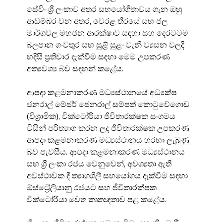
සේවිං ශ්‍රී ලංකාව අතර සහයෝගීතාවය ගැන ඔහු 
ආඩම්බර වන අතර, වෙරළ තීරයේ සහ ජල 
මාර්ගවල මහජන ආරක්ෂාව සඳහා සහ දෙරටටම 
බලපාන ගංවතුර සහ සුළි සුළං වැනි ව්‍යසන වලදී 
හදිසි ප්‍රතිචාර දැක්වීම සඳහා මෙම උපකරණ 
අත්‍යවශ්‍ය බව සඳහන් කළේය.
ආපදා කළමනාකරණ මධ්‍යස්ථානයේ අධ්‍යක්ෂ 
ජනරාල් මේජර් ජෙනරාල් සම්පත් කොටුවේගොඩ 
(විශ්‍රාමික), වික්ටෝරියා ජීවිතාරක්ෂක සංගමය 
විසින් පරිත්‍යාග කරන ලද ජීවිතාරක්ෂක උපකරණ 
ආපදා කළමනාකරණ මධ්‍යස්ථානය හරහා ලැබුණු 
බව පැවසීය. ආපදා කළමනාකරණ මධ්‍යස්ථානය 
සහ ශ්‍රී ලංකා රජය වෙනුවෙන්, අවශ්‍යතා ඇති 
අවස්ථාවක දී ත්‍යාගශීලී සහයෝගය දැක්වීම සඳහා 
ඕස්ට්‍රේලියානු රජයට සහ ජීවිතාරක්ෂක 
වික්ටෝරියා වෙත කෘතඥතාව පළ කළේය.