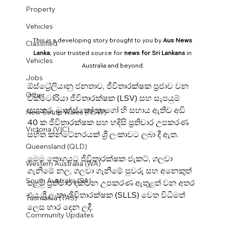
Property
Vehicles
This is a developing story brought to you by 
Aus News 
Classified
Lanka
, your trusted source for 
news for Sri Lankans
 in 
Vehicles
Australia and beyond.
Jobs
ඕස්ට්‍රේලියානු ජනතාව, ජීවිතාරක්ෂක ප්‍රජාව වන 
Other
වික්ටෝරියා ජීවිතාරක්ෂක (LSV) සහ සැපයුම් 
සහකරු ට්‍රාන්ස්කෝ කාගෝ හි සහාය ඇතිව අඩි 
New South Wales (NSW)
40 ක ජීවිතාරක්ෂක සහ හදිසි ප්‍රතිචාර උපකරණ 
Victoria (VIC)
සහිත කන්ටේනරයක් ශ්‍රී ලංකාවට ලබා දී ඇත.
Queensland (QLD)
මෙම තොගයට ජීවිතාරක්ෂක ජැකට්, ගලවා 
Western Australia (WA)
ගැනීමේ නල, ගලවා ගැනීමේ පුවරු සහ අනෙකුත් 
South Australia (SA)
පළමු ප්‍රතිචාර දක්වන උපකරණ ඇතුළත් වන අතර 
එය ශ්‍රී ලංකා ජීවිතාරක්ෂක (SLLS) වෙත විධිමත් 
Tasmania (TAS)
ලෙස භාර දෙන ලදී.
Community Updates