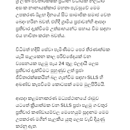
ශ්‍රී ලංකා ජීවිතාරක්ෂක ප්‍රධාන විධායක නිලධාරී 
අසංක නානායක්කාර මහතා පැවසුවේ මෙම 
උපකරණ ඊළඟ දිනයේ සිට සාමාජික සමාජ වෙත 
බෙදා හරින බවත්, එහිදී ග්‍රාමීය ප්‍රජාවන්හි ආපදා 
ප්‍රතිචාර දැක්වීමේ උත්සාහයන්ට සහාය වීම සඳහා 
එය භාවිතා කරන බවත්ය.
විධිමත් හදිසි සේවා පැමිණීමට පෙර තීරණාත්මක 
යැයි සැලකෙන කාල පරිච්ඡේදයක් වන 
ව්‍යසනයක පළමු පැය 24 තුළ ඵලදායී ලෙස 
ප්‍රතිචාර දැක්වීමට පුහුණුව ලත් ප්‍රජා 
ජීවිතාරක්ෂකයින් බල ගැන්වීම සඳහා SLLS හි 
අඛණ්ඩ කැපවීමේ කොටසක් මෙම මුලපිරීමයි.
ආපදා කළමනාකරණ මධ්‍යස්ථානයේ රාමුව 
යටතේ ක්‍රියාත්මක වන SLLS ප්‍රජා පළමු ගංවතුර 
ප්‍රතිචාර කණ්ඩායම්වල මෙහෙයුම් සූදානම මෙම 
උපකරණ මගින් සැලකිය යුතු ලෙස වැඩි දියුණු 
කරනු ඇත.