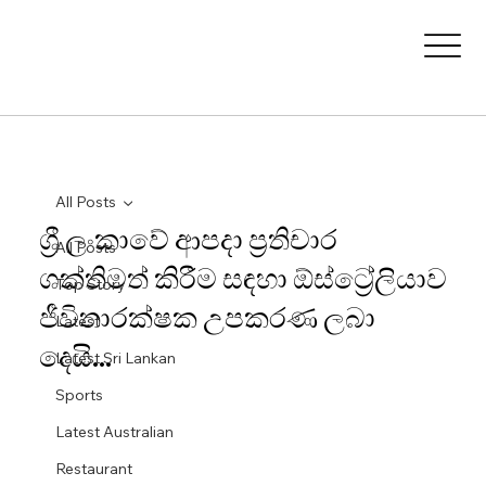
All Posts
ශ්‍රී ලංකාවේ ආපදා ප්‍රතිචාර
All Posts
ශක්තිමත් කිරීම සඳහා ඕස්ට්‍රේලියාව
Top Story
ජීවිතාරක්ෂක උපකරණ ලබා
Latest
දෙයි...
Latest Sri Lankan
Sports
Latest Australian
Restaurant