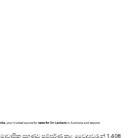
Community Updates
Services
anka
, your trusted source for 
news for Sri Lankans
 in Australia and beyond.
 සීමාවාසික පුහුණුව සම්පූර්ණ කළ වෛද්‍යවරුන් 1,408 