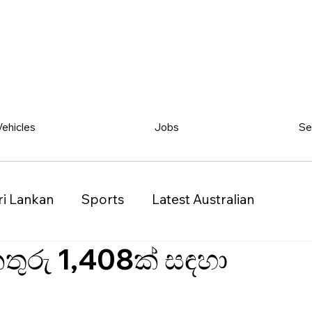
Vehicles
Jobs
Se
ri Lankan
Sports
Latest Australian
තුරු 1,408ක් සඳහා
Classified
Vehicles
Jobs
Other
)
Queensland (QLD)
Western Australia (WA)