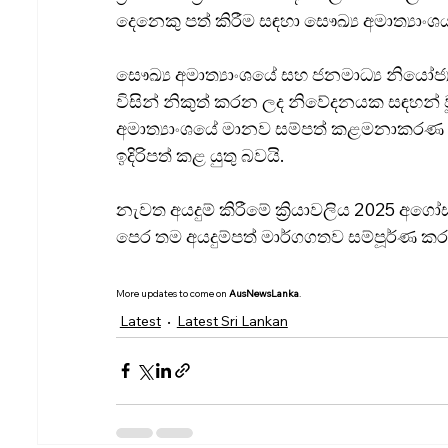
දෙනෙකු පත් කිරීම සඳහා සෞඛ්‍ය අමාත්‍යාංශය
සෞඛ්‍ය අමාත්‍යාංශයේ සහ ජනමාධ්‍ය නියෝජ්‍ය
විසින් නිකුත් කරන ලද නිවේදනයක සඳහන් වූ
අමාත්‍යාංශයේ මානව සම්පත් කළමනාකරණ ස
ඉදිරිපත් කළ යුතු බවයි.
නැවත අයදුම් කිරීමේ ක්‍රියාවලිය 2025 අග
පෙර තම අයදුම්පත් මාර්ගගතව සම්පූර්ණ ක
More updates to come on 
AusNewsLanka
.
Latest
Latest Sri Lankan