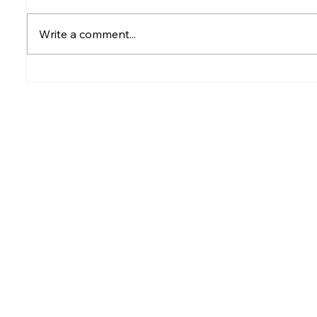
Write a comment...
Rumesh Tharanga
Petrol p
Pathirage Wins
after fu
Commonwealth Gold for
Sri Lanka after 20 years