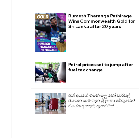
Rumesh Tharanga Pathirage
Wins Commonwealth Gold for
Sri Lanka after 20 years
Petrol prices set to jump after
fuel tax change
අන් අයගේ ගමන් මලු හෝ පාර්සල්
රැගෙන යාම් ගැන ශ්‍රී ලංකා රේගුවෙන්
විශේෂ අනතුරු ඇඟවීමක්...