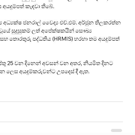
 අයදුම්පත් කැඳවා තිබේ.
 අධ්‍යක්ෂ ජනරාල් වෛද්‍ය එච්.එම්. අර්ජුන තිලකරත්න 
යේ සුදුසුකම් ලත් අපේක්ෂකයින් සෞඛ්‍ය 
හ තොරතුරු පද්ධතිය (HRMIS) හරහා තම අයදුම්පත් 
ෝස්තු 25 වන දිනෙන් අවසන් වන අතර, නියමිත දිනට 
රන ලෙස අයදුම්කරුවන්ට උපදෙස් දී ඇත.