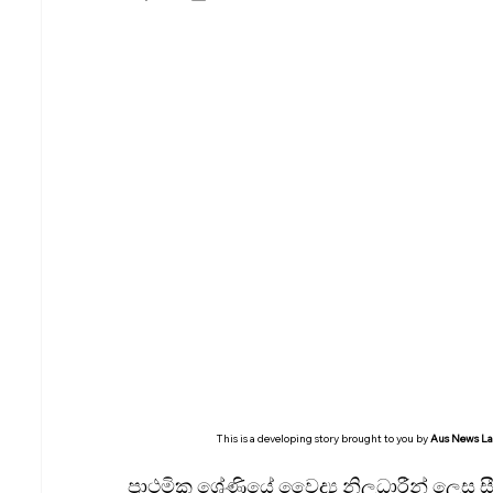
South Australia (SA)
Tasmania (TAS)
Air Tickets & Travel
This is a developing story brought to you by 
Aus News L
ප්‍රාථමික ශ්‍රේණියේ වෛද්‍ය නිලධාරීන් ලෙස