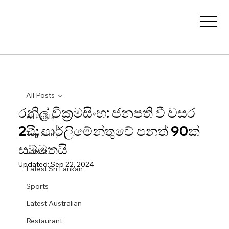
All Posts
රනිල් වික්‍රමසිංහ: ජනපති වී වසර
All Posts
2යි; පාර්ලිමේන්තුවේ පනත් 90ක්
Top Story
සම්මතයි
Latest
Updated:
Sep 22, 2024
Latest Sri Lankan
Sports
Latest Australian
Restaurant