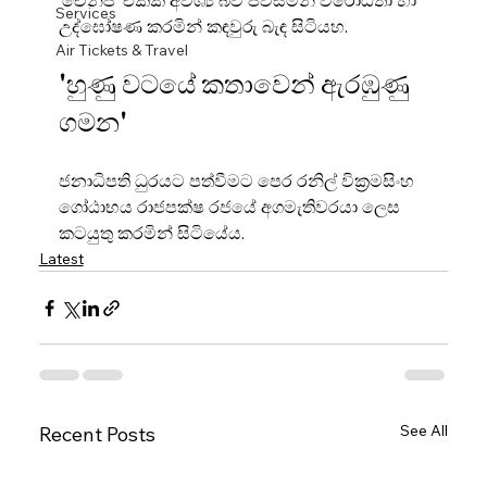
‘චේන්ජ්’ එකක් අවශ්‍ය බව පවසමින් විරෝධතා හා 
Services
උද්ඝෝෂණ කරමින් කඳවුරු බැඳ සිටියහ.
Air Tickets & Travel
'හුණු වටයේ කතාවෙන් ඇරඹුණු 
ගමන'
ජනාධිපති ධුරයට පත්වීමට පෙර රනිල් වික්‍රමසිංහ 
ගෝඨාභය රාජපක්ෂ රජයේ අගමැතිවරයා ලෙස 
කටයුතු කරමින් සිටියේය.
Latest
See All
Recent Posts