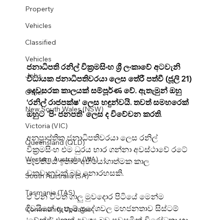
Property
Vehicles
Classified
Vehicles
ජනාධිපති රනිල් වික්‍රමසිංහ ශ්‍රී ලංකාවේ අටවැනි 
Jobs
විධායක ජනාධිපතිවරයා ලෙස තේරී පත්වී (ජූලි 21) 
දෙවසරක කාලයක් සම්පූර්ණ වේ. ඇතැමුන් ඔහු 
Other
‘රනිල් රාජපක්ෂ’ ලෙස හඳුන්වයි. තවත් සමහරෙක් 
New South Wales (NSW)
ඔහුට 'පිං ජනපති' ලෙස ද විවේචන කරති
.
Victoria (VIC)
අනුප්‍රාප්තික ජනාධිපතිවරයා ලෙස රනිල් 
Queensland (QLD)
වික්‍රමසිංහ එම ධුරය භාර ගන්නා අවස්ථාවේ රටේ 
Western Australia (WA)
පැවතියේ ඉතාම අභියෝගාත්මක කාල 
වකවානුවක් බව නොරහසකි.
South Australia (SA)
Tasmania (TAS)
ඒ වන විටත් ගාලු මුවදොර පිටියේ මෙන්ම 
දිවයිනේ ඇතැම් ප්‍රදේශවල මහජනතාව සිස්ටම් 
Community Updates