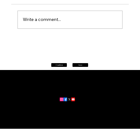
Write a comment...
Petrol prices set to jump after fuel tax
change
Classifieds
News
Home
|
About
|
All News
Aus News Lanka is your trusted source for the latest news,
updates, and stories from Australia and Sri Lanka.
Stay informed with breaking news, business insights,
community updates, and more.
For advertising and partnership inquiries, reach out to us today!
🔗
www.ausnewslanka.au
– Your Gateway to News & Community
© 2026 Aus News Lanka | All Rights Reserved
. Developed by DK