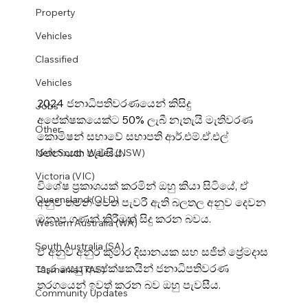
Property
Vehicles
Classified
Vehicles
2024 ජනාධිපතිවරණයෙන් කිසිදු 
Jobs
අපේක්ෂකයෙක්ට 50% ලැබී නැතැයි මැතිවරණ 
Other
කොමිෂන් සභාවේ සභාපති ආර්.එම්.ඒ.එල් 
රත්නායක පැවසීය.
New South Wales (NSW)
Victoria (VIC)
විශේෂ ප්‍රකාශයක් කරමින් ඔහු කියා සිටියේ, ඒ 
Queensland (QLD)
අනුව තමන් වෙත පැවරී ඇති බලතල අනුව දෙවන 
මනාප ගණන් කිරීමක් සිදු කරන බවය.
Western Australia (WA)
South Australia (SA)
ඒ අනුව අනුර කුමාර දිසානයක සහ සජිත් ප්‍රේමදාස 
හැර සෙසු අපේක්ෂකයින් ජනාධිපතිවරණ 
Tasmania (TAS)
තරගයෙන් ඉවත් කරන බව ඔහු පැවසීය.
Community Updates