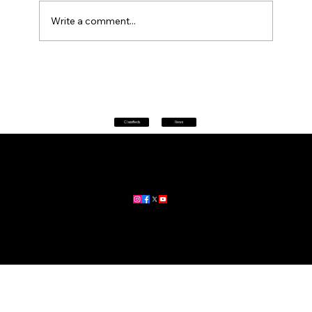
Write a comment...
Petrol prices set to jump after fuel tax
change
Classifieds
News
Home
|
About
|
All News
Aus News Lanka is your trusted source for the latest news,
updates, and stories from Australia and Sri Lanka.
Stay informed with breaking news, business insights,
community updates, and more.
For advertising and partnership inquiries, reach out to us today!
🔗
www.ausnewslanka.au
– Your Gateway to News & Community
© 2026 Aus News Lanka | All Rights Reserved
. Developed by DK