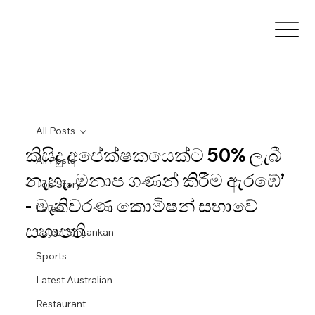
All Posts
කිසිදු අපේක්ෂකයෙක්ට 50% ලැබී
All Posts
නැහැ. මනාප ගණන් කිරීම ඇරඹේ’
Top Story
- මැතිවරණ කොමිෂන් සභාවේ
Latest
සභාපති
Latest Sri Lankan
Sports
Latest Australian
Restaurant