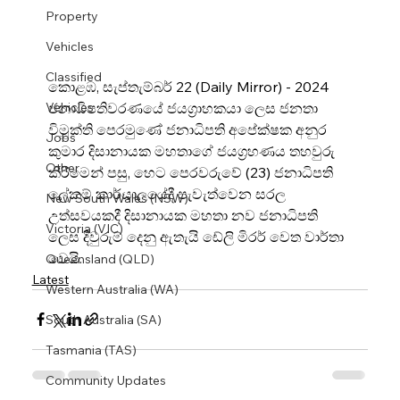
Property
Vehicles
Classified
කොළඹ, සැප්තැම්බර් 22 (
Daily Mirror
) - 2024 
ජනාධිපතිවරණයේ ජයග්‍රාහකයා ලෙස ජනතා 
Vehicles
විමුක්ති පෙරමුණේ ජනාධිපති අපේක්ෂක අනුර 
Jobs
කුමාර දිසානායක මහතාගේ ජයග්‍රහණය තහවුරු 
Other
කිරීමෙන් පසු, හෙට පෙරවරුවේ (23) ජනාධිපති 
ලේකම් කාර්යාලයේදී පැවැත්වෙන සරල 
New South Wales (NSW)
උත්සවයකදී දිසානායක මහතා නව ජනාධිපති 
Victoria (VIC)
ලෙස දිවුරුම් දෙනු ඇතැයි ඩේලි මිරර් වෙත වාර්තා 
වෙයි.
Queensland (QLD)
Latest
Western Australia (WA)
South Australia (SA)
Tasmania (TAS)
Community Updates