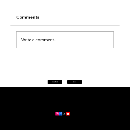
Comments
Write a comment...
Petrol prices set to jump after fuel tax
change
Classifieds
News
Home
|
About
|
All News
Aus News Lanka is your trusted source for the latest news,
updates, and stories from Australia and Sri Lanka.
Stay informed with breaking news, business insights,
community updates, and more.
For advertising and partnership inquiries, reach out to us today!
🔗
www.ausnewslanka.au
– Your Gateway to News & Community